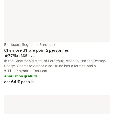
Bordeaux, Région de Bordeaux
Chambre d’hôte pour 2 personnes
7.7
Bien
⋅
385 avis
In the Chartrons district of Bordeaux, close to Chaban Delmas
Bridge, Chambre Aliénor d'Aquitaine has a terrace and a
washing machine. It is set 1.5 km from La Cite du Vin and offers
WiFi
Internet
Terrasse
a shared kitchen.
Annulation gratuite
64 €
dès
par nuit