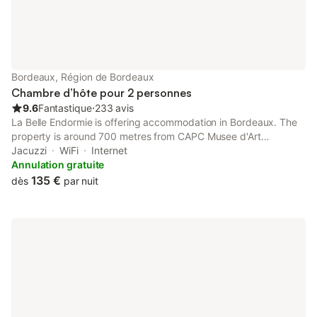
Bordeaux, Région de Bordeaux
Chambre d’hôte pour 2 personnes
9.6
Fantastique
⋅
233 avis
La Belle Endormie is offering accommodation in Bordeaux. The
property is around 700 metres from CAPC Musee d'Art
Contemporain and 800 metres from Esplanade des Quinconces.
Jacuzzi
WiFi
Internet
Grand Théâtre de Bordeaux is 1.
Annulation gratuite
135 €
dès
par nuit