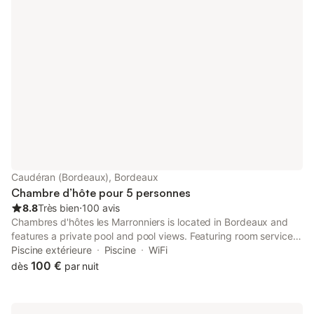
Caudéran (Bordeaux), Bordeaux
Chambre d’hôte pour 5 personnes
8.8
Très bien
⋅
100 avis
Chambres d'hôtes les Marronniers is located in Bordeaux and
features a private pool and pool views. Featuring room service,
this property also provides guests with a picnic area.
Piscine extérieure
Piscine
WiFi
100 €
dès
par nuit