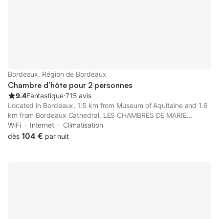
Bordeaux, Région de Bordeaux
Chambre d’hôte pour 2 personnes
9.4
Fantastique
⋅
715 avis
Located in Bordeaux, 1.5 km from Museum of Aquitaine and 1.6
km from Bordeaux Cathedral, LES CHAMBRES DE MARIE
provides accommodation with free WiFi in a historic building.
WiFi
Internet
Climatisation
The bed and breakfast, set in a building dating from 19th
104 €
dès
par nuit
century, is 1.