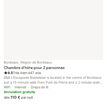
Bordeaux, Région de Bordeaux
Chambre d’hôte pour 2 personnes
8.5
Très bien
⋅
447 avis
B&B L'Escapade Bordelaise is located in the centre of Bordeaux
just a 15-minute walk from Pont de Pierre and a 2-minute walk
from Saint André Cathedral. You have free WiFi access
WiFi
Internet
Draps de lit
throughout the guest house.
Annulation gratuite
110 €
dès
par nuit