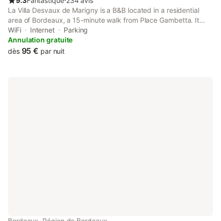
9.3
Fantastique
⋅
234 avis
La Villa Desvaux de Marigny is a B&B located in a residential
area of Bordeaux, a 15-minute walk from Place Gambetta. It
offers a garden and a terrace. Free WiFi is provided throughout
WiFi
Internet
Parking
the property.
Annulation gratuite
95 €
dès
par nuit
Bordeaux, Région de Bordeaux