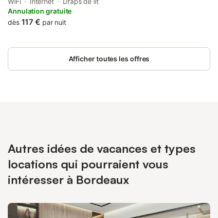
central area of Bordeaux, just 700 metres from Esplanade des
WiFi
Internet
Draps de lit
Quinconces and 800 metres from Grand Théâtre de Bordeaux.
Annulation gratuite
117 €
dès
par nuit
Afficher toutes les offres
Autres idées de vacances et types
locations qui pourraient vous
intéresser à Bordeaux