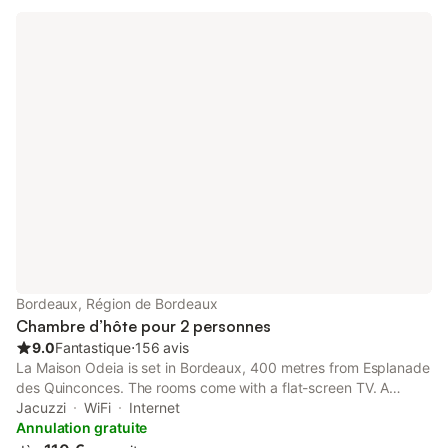
Bordeaux, Région de Bordeaux
Chambre d’hôte pour 2 personnes
9.0
Fantastique
⋅
156 avis
La Maison Odeia is set in Bordeaux, 400 metres from Esplanade
des Quinconces. The rooms come with a flat-screen TV. A
terrace or balcony are featured in certain rooms. For your
Jacuzzi
WiFi
Internet
comfort, you will find free toiletries and a hairdryer.
Annulation gratuite