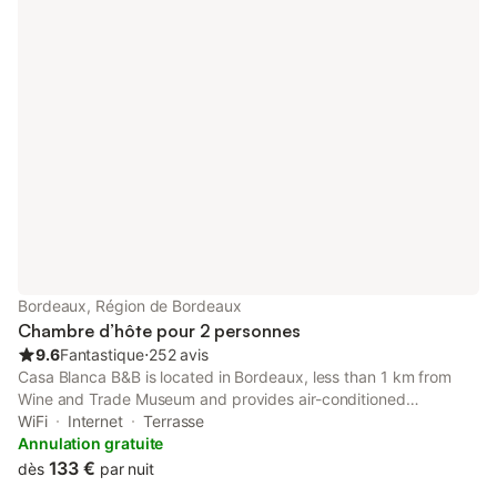
Bordeaux, Région de Bordeaux
Chambre d’hôte pour 2 personnes
9.6
Fantastique
⋅
252 avis
Casa Blanca B&B is located in Bordeaux, less than 1 km from
Wine and Trade Museum and provides air-conditioned
accommodation with free WiFi, as well as access to a terrace.
WiFi
Internet
Terrasse
Annulation gratuite
133 €
dès
par nuit