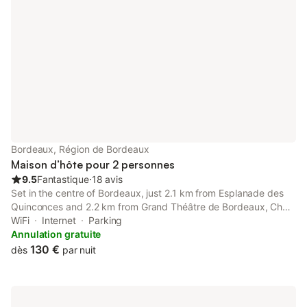
Bordeaux, Région de Bordeaux
Maison d’hôte pour 2 personnes
9.5
Fantastique
⋅
18 avis
Set in the centre of Bordeaux, just 2.1 km from Esplanade des
Quinconces and 2.2 km from Grand Théâtre de Bordeaux, Chez
Francesca offers accommodation with garden views and free
WiFi
Internet
Parking
WiFi. This guest house provides accommodation with a terrace.
Annulation gratuite
130 €
dès
par nuit