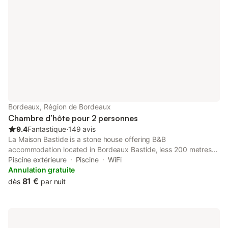
Bordeaux, Région de Bordeaux
Chambre d’hôte pour 2 personnes
9.4
Fantastique
⋅
149 avis
La Maison Bastide is a stone house offering B&B
accommodation located in Bordeaux Bastide, less 200 metres
from a tram stop to get into the city centre. Free Wi-Fi access is
Piscine extérieure
Piscine
WiFi
available.
Annulation gratuite
81 €
dès
par nuit