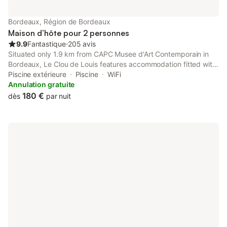
Bordeaux, Région de Bordeaux
Maison d’hôte pour 2 personnes
9.9
Fantastique
⋅
205 avis
Situated only 1.9 km from CAPC Musee d'Art Contemporain in
Bordeaux, Le Clou de Louis features accommodation fitted with
a balcony, garden and seasonal outdoor pool.
Piscine extérieure
Piscine
WiFi
Annulation gratuite
180 €
dès
par nuit