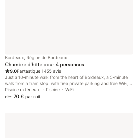
Bordeaux, Région de Bordeaux
Chambre d’hôte pour 4 personnes
9.0
Fantastique
⋅
1455 avis
Just a 10-minute walk from the heart of Bordeaux, a 5-minute
walk from a tram stop, with free private parking and free WiFi,
Bordeaux Cosy B&B has an outdoor swimming pool, a garden,
Piscine extérieure
Piscine
WiFi
and a terrace.
70 €
dès
par nuit