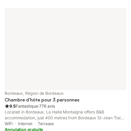
Bordeaux, Région de Bordeaux
Chambre d’hôte pour 3 personnes
9.5
Fantastique
⋅
776 avis
Located in Bordeaux, La Halte Montaigne offers B&B
accommodation, just 400 metres from Bordeaux St-Jean Train
Station. You can relax on the furnished veranda or in the living
WiFi
Internet
Terrasse
room, and there is also a small garden.
Annulation gratuite