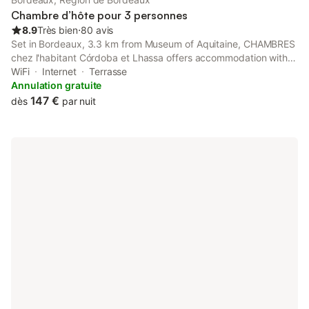
Chambre d’hôte pour 3 personnes
8.9
Très bien
⋅
80 avis
Set in Bordeaux, 3.3 km from Museum of Aquitaine, CHAMBRES
chez l'habitant Córdoba et Lhassa offers accommodation with a
garden, free WiFi and bicycle parking. The property is around 2
WiFi
Internet
Terrasse
km from Bordeaux Cathedral, 3.
Annulation gratuite
147 €
dès
par nuit