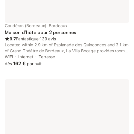
Caudéran (Bordeaux), Bordeaux
Maison d’hôte pour 2 personnes
9.7
Fantastique
⋅
139 avis
Located within 2.9 km of Esplanade des Quinconces and 3.1 km
of Grand Théâtre de Bordeaux, La Villa Bocage provides rooms
with air conditioning and a private bathroom in Bordeaux. The
WiFi
Internet
Terrasse
property features lake and garden views, and is 3.
162 €
dès
par nuit