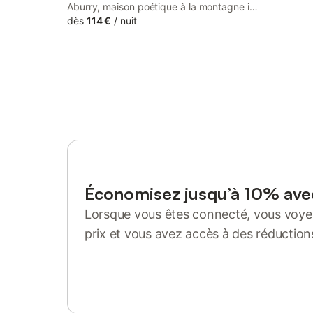
Aburry, maison poétique à la montagne is
a guest house set in a historic building in
dès
114 €
/
nuit
Barcus, 41 km from Holzarte Footbridge.
Featuring a minimarket, this property also
provides guests with a picnic area.
Économisez jusqu’à 10% av
Lorsque vous êtes connecté, vous voyez
prix et vous avez accès à des réduction
Se connecter ou s'inscrire