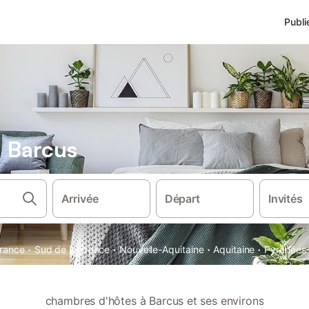
Publi
 Barcus
Arrivée
Départ
Invités
·
·
·
·
rance
Sud de la France
Nouvelle-Aquitaine
Aquitaine
Pyrénées-
chambres d'hôtes à Barcus et ses environs