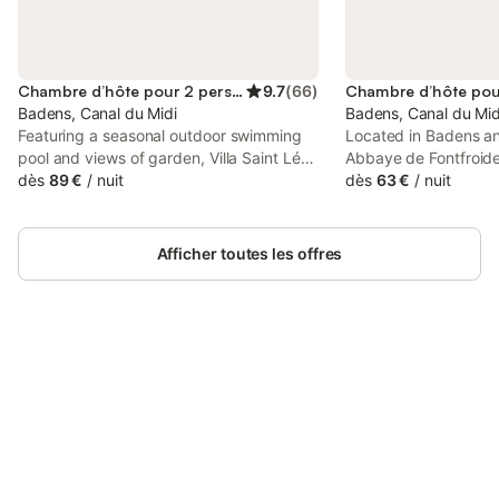
Chambre d’hôte pour 2 personnes
9.7
(
66
)
Badens, Canal du Midi
Badens, Canal du Mid
Featuring a seasonal outdoor swimming
Located in Badens a
pool and views of garden, Villa Saint Léon
Abbaye de Fontfroid
is a bed and breakfast situated in a
dès
89 €
/
nuit
maison d'hôtes prov
dès
63 €
/
nuit
historic building in Badens, 43 km from
with garden views, fr
Abbaye de Fontfroide.
private parking.
Afficher toutes les offres
Connectez-vous et économisez
Se connecter
jusqu'à 10% sur nos logements.