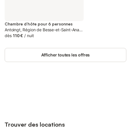
Chambre d’hôte pour 6 personnes
Antoingt, Région de Besse-et-Saint-Anastaise
dès
110 €
/
nuit
Afficher toutes les offres
Connectez-vous et économisez
Se connecter
jusqu'à 10% sur nos logements.
Trouver des locations