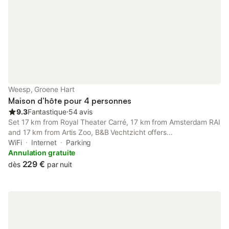
Weesp, Groene Hart
Maison d’hôte pour 4 personnes
9.3
Fantastique
⋅
54 avis
Set 17 km from Royal Theater Carré, 17 km from Amsterdam RAI
and 17 km from Artis Zoo, B&B Vechtzicht offers
accommodation situated in Weesp. The property features river
WiFi
Internet
Parking
and city views, and is 13 km from Johan Cruijff Arena.
Annulation gratuite
229 €
dès
par nuit