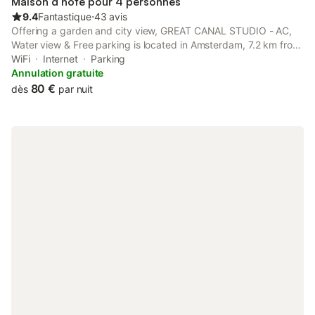
Maison d’hôte pour 4 personnes
9.4
Fantastique
⋅
43 avis
Offering a garden and city view, GREAT CANAL STUDIO - AC,
Water view & Free parking is located in Amsterdam, 7.2 km from
Artis Zoo and 7.6 km from Rembrandt House. The property
WiFi
Internet
Parking
features lake and garden views, and is 2.2 km from Blijburg
Annulation gratuite
Beach.
80 €
dès
par nuit