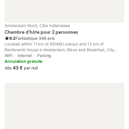
Amsterdam-Nord, Côte hollandaise
Chambre d’hôte pour 2 personnes
9.2
Fantastique
⋅
348 avis
Located within 11 km of A'DAM Lookout and 13 km of
Rembrandt House in Amsterdam, Bikes and Breakfast, City
Farmer Amsterdam a Guesthouse with Free Parking features
WiFi
Internet
Parking
accommodation with seating area.
Annulation gratuite
43 €
dès
par nuit