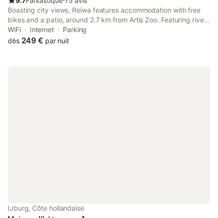
9.7
Fantastique
⋅
75 avis
Boasting city views, Reiwa features accommodation with free
bikes and a patio, around 2.7 km from Artis Zoo. Featuring river
and garden views, this bed and breakfast also comes with free
WiFi
Internet
Parking
WiFi. The property is non-smoking and is situated 3.
249 €
dès
par nuit
IJburg, Côte hollandaise