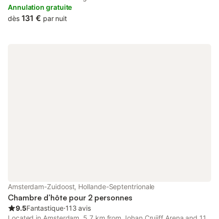
property is located 4.3 km from Heineken Experience, 5.
Annulation gratuite
131 €
dès
par nuit
Amsterdam-Zuidoost, Hollande-Septentrionale
Chambre d’hôte pour 2 personnes
9.5
Fantastique
⋅
113 avis
Located in Amsterdam, 5.7 km from Johan Cruijff Arena and 11