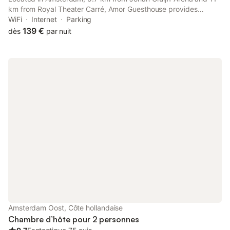
km from Royal Theater Carré, Amor Guesthouse provides
accommodation with amenities such as free WiFi and a flat-
WiFi
Internet
Parking
screen TV. With garden views, this accommodation provides a
139 €
dès
par nuit
balcony.
Amsterdam Oost, Côte hollandaise
Chambre d’hôte pour 2 personnes