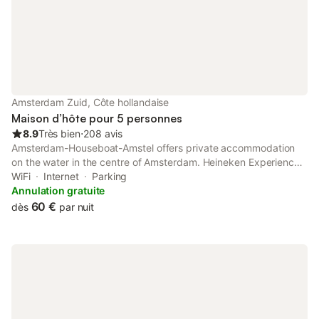
Amsterdam Zuid, Côte hollandaise
Maison d’hôte pour 5 personnes
8.9
Très bien
⋅
208 avis
Amsterdam-Houseboat-Amstel offers private accommodation
on the water in the centre of Amsterdam. Heineken Experience
is 300 metres from the property. Free WiFi is available
WiFi
Internet
Parking
throughout the houseboat.
Annulation gratuite
60 €
dès
par nuit