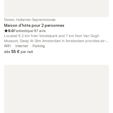
Sloten, Hollande-Septentrionale
Maison d’hôte pour 2 personnes
9.0
Fantastique
⋅
97 avis
Located 6.2 km from Vondelpark and 7 km from Van Gogh
Museum, Sleep At Slim Amsterdam in Amsterdam provides air-
conditioned accommodation with views of the garden and free
WiFi
Internet
Parking
WiFi. The property is around 7.
55 €
dès
par nuit