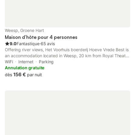
Weesp, Groene Hart
Maison d’hôte pour 4 personnes
9.0
Fantastique
⋅
65 avis
Offering river views, Het Voorhuis boerderij Hoeve Vrede Best is
an accommodation located in Weesp, 20 km from Royal Theater
Carré and 20 km from Amsterdam RAI. This property offers
WiFi
Internet
Parking
access to a terrace, free private parking and free WiFi.
Annulation gratuite
156 €
dès
par nuit