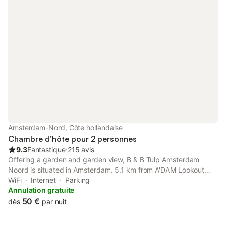
Amsterdam-Nord, Côte hollandaise
Chambre d’hôte pour 2 personnes
9.3
Fantastique
⋅
215 avis
Offering a garden and garden view, B & B Tulp Amsterdam
Noord is situated in Amsterdam, 5.1 km from A'DAM Lookout
and 11 km from Amsterdam Central Station. This property offers
WiFi
Internet
Parking
access to a terrace, free private parking and free WiFi.
Annulation gratuite
50 €
dès
par nuit