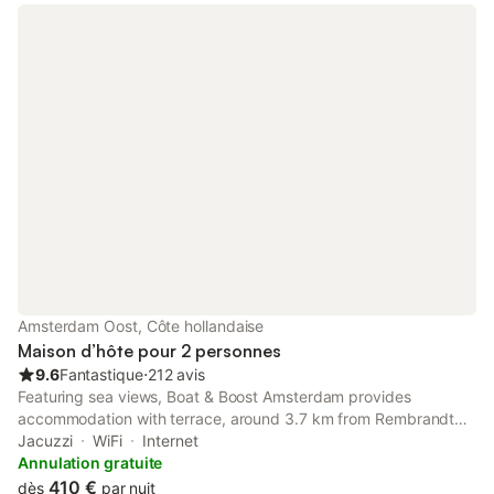
Amsterdam Oost, Côte hollandaise
Maison d’hôte pour 2 personnes
9.6
Fantastique
⋅
212 avis
Featuring sea views, Boat & Boost Amsterdam provides
accommodation with terrace, around 3.7 km from Rembrandt
House. The property features lake and river views, and is 3.8
Jacuzzi
WiFi
Internet
km from Dutch National Opera & Ballet. The guest house has
Annulation gratuite
private entrance.
410 €
dès
par nuit