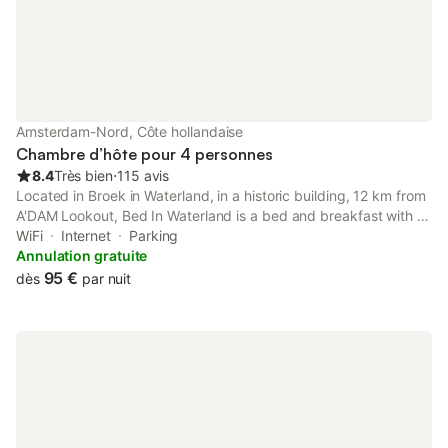
Amsterdam-Nord, Côte hollandaise
Chambre d’hôte pour 4 personnes
8.4
Très bien
⋅
115 avis
Located in Broek in Waterland, in a historic building, 12 km from
A'DAM Lookout, Bed In Waterland is a bed and breakfast with a
garden and barbecue facilities. With inner courtyard views, this
WiFi
Internet
Parking
accommodation features a patio.
Annulation gratuite
95 €
dès
par nuit