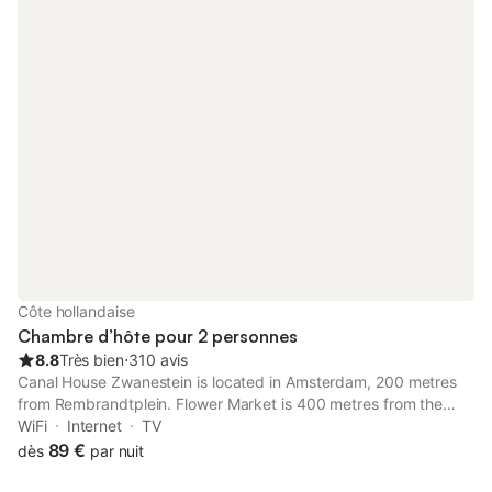
Côte hollandaise
Chambre d’hôte pour 2 personnes
8.8
Très bien
⋅
310 avis
Canal House Zwanestein is located in Amsterdam, 200 metres
from Rembrandtplein. Flower Market is 400 metres from the
property. This B&B features a studio with canal view and a
WiFi
Internet
TV
double room. The studio includes a seating area.
89 €
dès
par nuit