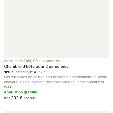
Amsterdam Zuid, Côte hollandaise
Chambre d’hôte pour 2 personnes
9.5
Fantastique
⋅
41 avis
Les chambres de ce bed and breakfast comprennent un sèche-
cheveux. L'ameublement des chambres inclut des bureaux et
des tables à manger. Une télévision connectée est disponible
WiFi
dans les chambres. Les salles de bain possèdent une douche.
Annulation gratuite
202 €
dès
par nuit