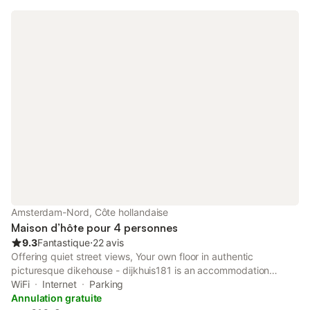
Amsterdam-Nord, Côte hollandaise
Maison d’hôte pour 4 personnes
9.3
Fantastique
⋅
22 avis
Offering quiet street views, Your own floor in authentic
picturesque dikehouse - dijkhuis181 is an accommodation
situated in Amsterdam, 2.9 km from A'DAM Lookout and 4.8 km
WiFi
Internet
Parking
from Rembrandt House. It is located 4.
Annulation gratuite