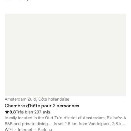
Amsterdam Zuid, Côte hollandaise
Chambre d’hôte pour 2 personnes
8.8
Très bien
⋅
207 avis
Ideally located in the Oud Zuid district of Amsterdam, Blaine's: A
B&B and private dining.... Is set 1.8 km from Vondelpark, 2.8 km
from Van Gogh Museum and 2.9 km from Moco Museum. The
WiFi
Internet
Parking