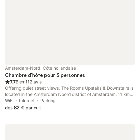
Amsterdam-Nord, Côte hollandaise
Chambre d’hôte pour 3 personnes
7.7
Bien
⋅
112 avis
Offering quiet street views, The Rooms Upstairs & Downstairs is
located in the Amsterdam Noord district of Amsterdam, 11 km
from Amsterdam Central Station and 11 km from Rembrandt
WiFi
Internet
Parking
House. It is set 5.
82 €
dès
par nuit