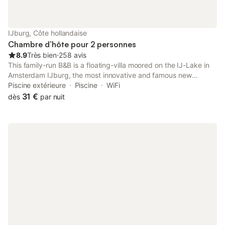
lits. La chambre dispose d'une télévision et d'un grand balcon
orienté au sud donnant sur les jardins et notre plus ancien parc
de la ville, «het Vliegenbos». La salle de bains lumineuse et
IJburg, Côte hollandaise
confortable comprend une baignoire, une douche ouverte, un
Chambre d’hôte pour 2 personnes
lavabo et des t
8.9
Très bien
⋅
258 avis
This family-run B&B is a floating-villa moored on the IJ-Lake in
Amsterdam IJburg, the most innovative and famous new
urbanization in Netherlands. La Corte Sconta B&B offers
Piscine extérieure
Piscine
WiFi
covered parking, parking for electric vehicles, and bicycle
31 €
dès
par nuit
rental.