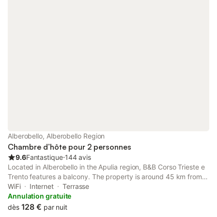
Alberobello, Alberobello Region
Chambre d’hôte pour 2 personnes
9.6
Fantastique
⋅
144 avis
Located in Alberobello in the Apulia region, B&B Corso Trieste e
Trento features a balcony. The property is around 45 km from
Castello Aragonese, 45 km from National Archaeological
WiFi
Internet
Terrasse
Museum of Taranto Marta and 47 km from Taranto Sotterranea.
Annulation gratuite
128 €
dès
par nuit