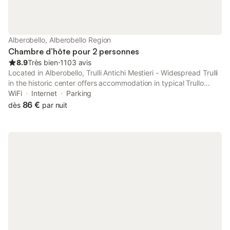
Alberobello, Alberobello Region
Chambre d’hôte pour 2 personnes
8.9
Très bien
⋅
1103 avis
Located in Alberobello, Trulli Antichi Mestieri - Widespread Trulli
in the historic center offers accommodation in typical Trullo
stone huts located in different locations around the town.
WiFi
Internet
Parking
86 €
dès
par nuit