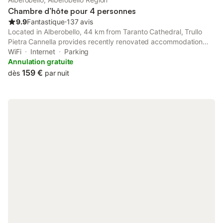
Chambre d’hôte pour 4 personnes
9.9
Fantastique
⋅
137 avis
Located in Alberobello, 44 km from Taranto Cathedral, Trullo
Pietra Cannella provides recently renovated accommodation
with free WiFi and a garden. The air-conditioned
WiFi
Internet
Parking
accommodation is 45 km from Castello Aragonese.
Annulation gratuite
159 €
dès
par nuit