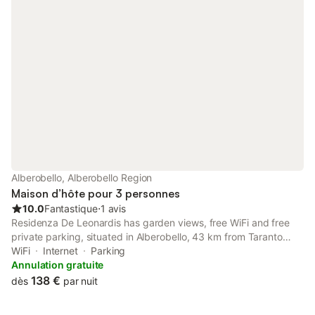
Alberobello, Alberobello Region
Maison d’hôte pour 3 personnes
10.0
Fantastique
⋅
1 avis
Residenza De Leonardis has garden views, free WiFi and free
private parking, situated in Alberobello, 43 km from Taranto
Cathedral. Featuring a garden, the property is located within 44
WiFi
Internet
Parking
km of Castello Aragonese.
Annulation gratuite
138 €
dès
par nuit