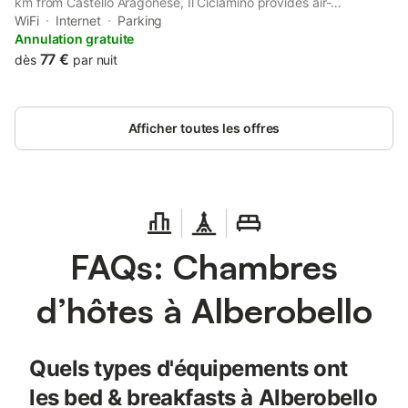
km from Castello Aragonese, Il Ciclamino provides air-
conditioned accommodation with a terrace and free WiFi. With
WiFi
Internet
Parking
garden views, this accommodation features a balcony.
Annulation gratuite
77 €
dès
par nuit
Afficher toutes les offres
FAQs: Chambres
d’hôtes à Alberobello
Quels types d'équipements ont
les bed & breakfasts à Alberobello