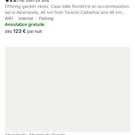
8.6
Très bien
⋅
24 avis
Offering garden views, Casa delle Rondini is an accommodation
set in Alberobello, 46 km from Taranto Cathedral and 46 km
from Castello Aragonese. This property offers access to a
WiFi
Internet
Parking
balcony, free private parking and free WiFi.
Annulation gratuite
123 €
dès
par nuit
Alberobello, Alberobello Region