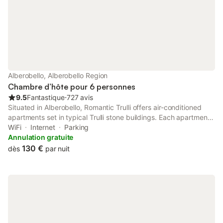
Alberobello, Alberobello Region
Chambre d’hôte pour 6 personnes
9.5
Fantastique
⋅
727 avis
Situated in Alberobello, Romantic Trulli offers air-conditioned
apartments set in typical Trulli stone buildings. Each apartment
has a living area with kitchenette, and a private bathroom with a
WiFi
Internet
Parking
hairdryer and free toiletries.
Annulation gratuite
130 €
dès
par nuit