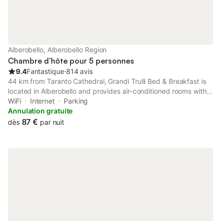
Alberobello, Alberobello Region
Chambre d’hôte pour 5 personnes
9.4
Fantastique
⋅
814 avis
44 km from Taranto Cathedral, Grandi Trulli Bed & Breakfast is
located in Alberobello and provides air-conditioned rooms with
free WiFi. There is a private entrance at the bed and breakfast
WiFi
Internet
Parking
for the convenience of those who stay.
Annulation gratuite
87 €
dès
par nuit