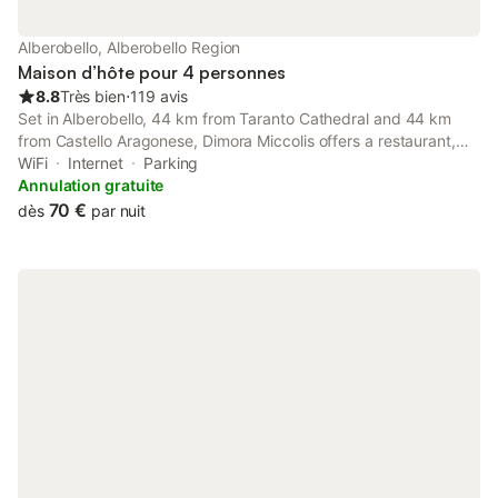
Alberobello, Alberobello Region
Maison d’hôte pour 4 personnes
8.8
Très bien
⋅
119 avis
Set in Alberobello, 44 km from Taranto Cathedral and 44 km
from Castello Aragonese, Dimora Miccolis offers a restaurant,
city views and free WiFi. There is a private entrance at the
WiFi
Internet
Parking
guest house for the convenience of those who stay.
Annulation gratuite
70 €
dès
par nuit