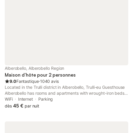
Alberobello, Alberobello Region
Maison d’hôte pour 2 personnes
9.0
Fantastique
⋅
1040 avis
Located in the Trulli district in Alberobello, Trulli-eu Guesthouse
Alberobello has rooms and apartments with wrought-iron beds,
air conditioning and exposed stone walls. It features a garden
WiFi
Internet
Parking
with BBQ facilities, free WiFi and a terrace.
45 €
dès
par nuit