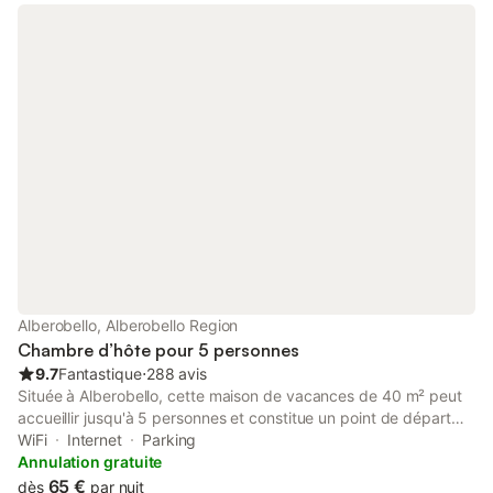
Alberobello, Alberobello Region
Chambre d’hôte pour 5 personnes
9.7
Fantastique
⋅
288 avis
Située à Alberobello, cette maison de vacances de 40 m² peut
accueillir jusqu'à 5 personnes et constitue un point de départ
pour découvrir la ville. La propriété se trouve à 300 m du
WiFi
Internet
Parking
centre-ville et à 500 m de la gare, offrant un accès aux
Annulation gratuite
transports en commun et aux sites d'intérêt locaux.
65 €
dès
par nuit