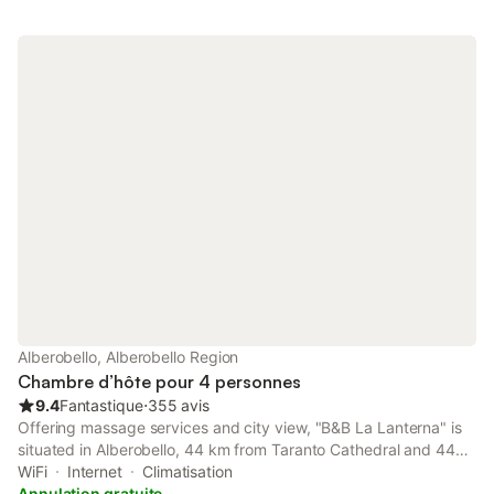
Alberobello, Alberobello Region
Chambre d’hôte pour 4 personnes
9.4
Fantastique
⋅
355 avis
Offering massage services and city view, "B&B La Lanterna" is
situated in Alberobello, 44 km from Taranto Cathedral and 44
km from Castello Aragonese. There is a private entrance at the
WiFi
Internet
Climatisation
bed and breakfast for the convenience of those who stay.
Annulation gratuite