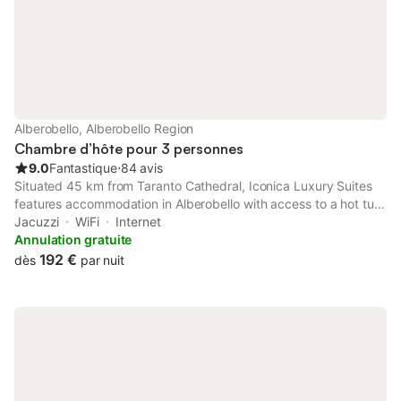
Alberobello, Alberobello Region
Chambre d’hôte pour 3 personnes
9.0
Fantastique
⋅
84 avis
Situated 45 km from Taranto Cathedral, Iconica Luxury Suites
features accommodation in Alberobello with access to a hot tub.
This property offers access to a patio and free private parking.
Jacuzzi
WiFi
Internet
Annulation gratuite
192 €
dès
par nuit