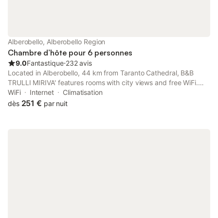
Alberobello, Alberobello Region
Chambre d’hôte pour 6 personnes
9.0
Fantastique
⋅
232 avis
Located in Alberobello, 44 km from Taranto Cathedral, B&B
TRULLI MIRIVA' features rooms with city views and free WiFi.
There is a private entrance at the bed and breakfast for the
WiFi
Internet
Climatisation
convenience of those who stay.
251 €
dès
par nuit