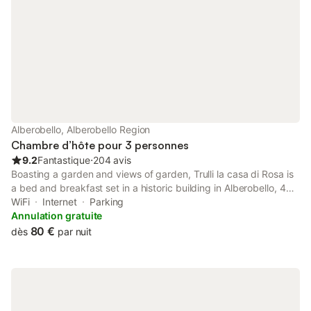
Alberobello, Alberobello Region
Chambre d’hôte pour 3 personnes
9.2
Fantastique
⋅
204 avis
Boasting a garden and views of garden, Trulli la casa di Rosa is
a bed and breakfast set in a historic building in Alberobello, 44
km from Taranto Cathedral. This property offers access to a
WiFi
Internet
Parking
patio, free private parking and free WiFi.
Annulation gratuite
80 €
dès
par nuit