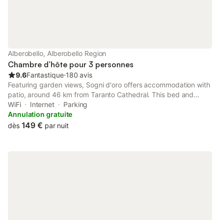
Alberobello, Alberobello Region
Chambre d’hôte pour 3 personnes
9.6
Fantastique
⋅
180 avis
Featuring garden views, Sogni d'oro offers accommodation with
patio, around 46 km from Taranto Cathedral. This bed and
breakfast provides free private parking, a 24-hour front desk
WiFi
Internet
Parking
and free WiFi. The bed and breakfast features family rooms.
Annulation gratuite
149 €
dès
par nuit