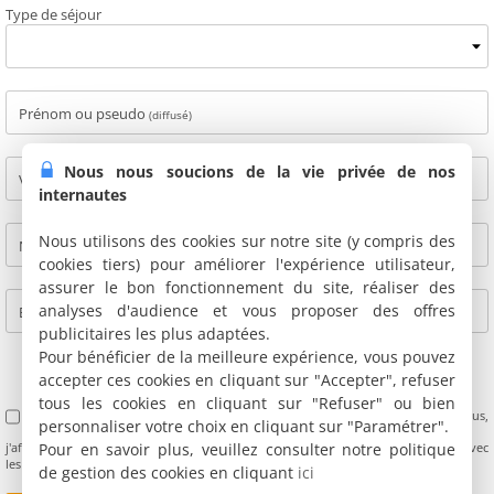
Type de séjour
Prénom ou pseudo
(diffusé)
Nous nous soucions de la vie privée de nos
Ville
(diffusé)
internautes
Nous utilisons des cookies sur notre site (y compris des
Nom
(non diffusé)
cookies tiers) pour améliorer l'expérience utilisateur,
assurer le bon fonctionnement du site, réaliser des
analyses d'audience et vous proposer des offres
E-mail
(non diffusé)
publicitaires les plus adaptées.
Pour bénéficier de la meilleure expérience, vous pouvez
accepter ces cookies en cliquant sur "Accepter", refuser
tous les cookies en cliquant sur "Refuser" ou bien
J'accepte les Conditions Générales d'Utilisation des avis clients (
CGU
). De plus,
personnaliser votre choix en cliquant sur "Paramétrer".
Pour en savoir plus, veuillez consulter notre politique
j'affirme avoir séjourné à cette adresse et de ne pas être lié personnellement avec
les propriétaires.
de gestion des cookies en cliquant
ici