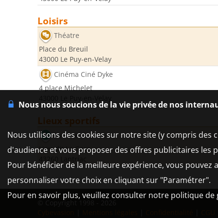
Loisirs
Théatre
Place du Breuil
43000 Le Puy-en-Velay
Cinéma Ciné Dyke
4 place Michelet
43000 Le Puy-en-Velay
Nous nous soucions de la vie privée de nos interna
Lieux sportifs
Nous utilisons des cookies sur notre site (y compris des c
La Gare de Lantriac
Lieu-dit La Gare
d'audience et vous proposer des offres publicitaires les 
43260 Lantriac
Pour bénéficier de la meilleure expérience, vous pouvez a
personnaliser votre choix en cliquant sur "Paramétrer".
Pour en savoir plus, veuillez consulter notre politique de
© Copyright 1998 - 2026
Cybevasion
|
Mentions légales
|
Confidentialité
|
CGU