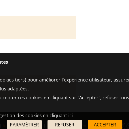
utes
ookies tiers) pour améliorer l'expérience utilisateur, assur
plus adaptées.
ccepter ces cookies en cliquant sur "Accepter", refuser tous
 gestion des cookies en cliquant
ici
PARAMÉTRER
REFUSER
ACCEPTER
|
Informations légales
|
Partenaires
|
Système d'alerte
|