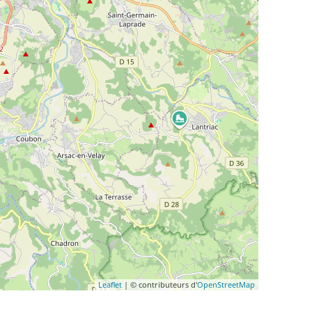
Leaflet
| © contributeurs d'
OpenStreetMap