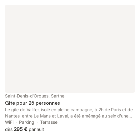
insolite de la Sarthe baptisé les Alpes Mancelles avec ses petits
villages pittoresques. De quoi passer un agréable séjour.
Chambre fonctionnelle et épurée avec sa salle de bain privative
et attenante.
Saint-Denis-d'Orques, Sarthe
Gîte pour 25 personnes
Le gîte de Valifer, isolé en pleine campagne, à 2h de Paris et de
Nantes, entre Le Mans et Laval, a été aménagé au sein d'une
ferme de charme rénovée. Il dispose d’un grand salon de 40 m²
WiFi
Parking
Terrasse
avec cheminée et d’hébergements répartis en 6 chambres.
295 €
dès
par nuit
Dans un environnement paisible, venez profiter du site pour un