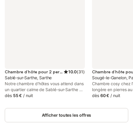
Chambre d’hôte pour 2 personnes
10.0
(
31
)
Sablé-sur-Sarthe, Sarthe
Sougé-le-Ganelon, Pa
Notre chambre d'hôtes vous attend dans
Chambre cosy chez l’
un quartier calme de Sablé-sur-Sarthe Le
longère en pierres a
centre est à moins d'un kilomètre, et la
dès
55 €
/
nuit
campagne des Alpes 
dès
60 €
/
nuit
gare à moins de deux kilomètres.
terrasse abritée et gr
L'espace Nuit vous offre une chambre
à-vis. Salle d’eau pri
avec salle d'eau privative et un WC
indépendants, dans le
Afficher toutes les offres
indépendant. Un bureau et un téléviseur
la chambre (lit doubl
complètent l’équipement. Le petit
déjeuner inclus. À dis
déjeuner et la taxe de séjour sont inclus.
shampoing, linge de li