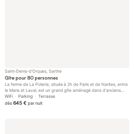
l'entrée de la maison
revanche, les wc et l
même niveau que la 
Saint-Denis-d'Orques, Sarthe
Gîte pour 80 personnes
La ferme de La Poterie, située à 2h de Paris et de Nantes, entre
le Mans et Laval, est un grand gîte aménagé dans d'anciens
corps de ferme, isolé en campagne avec vue dégagée sur une
WiFi
Parking
Terrasse
vallée de bois et prairies. Il est composé de 3 bâtiments avec
645 €
dès
par nuit
une grande salle de 120 m². Parfait pour tous vos événements
festifs (mariage, anniversaire, cousinades …), Ce vaste gîte est
également adapté pour vos rendez-vous professionnels
(séminaire, incentive, team-building, stage, formation ...) ou
associatifs (sport, développement personnel..). Venez passer un