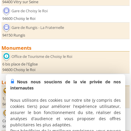
94400 Vitry sur Seine
Gare de Choisy le Roi
94600 Choisy le Roi
Gare de Rungis - La Fraternelle
94150 Rungis
Monuments
Office de Tourisme de Choisy le Roi
6 bis place de l'Eglise
94600 Choisy le Roi
Nous nous soucions de la vie privée de nos
Loisirs
internautes
Théâtre de Rungis - Arc en Ciel
1, place du Général de Gaulle
Nous utilisons des cookies sur notre site (y compris des
94150 Rungis
cookies tiers) pour améliorer l'expérience utilisateur,
assurer le bon fonctionnement du site, réaliser des
Cinéma Pathé Belle-Epine
analyses d'audience et vous proposer des offres
Centre commercial Belle-Epine
publicitaires les plus adaptées.
94320 Thiais
Pour bénéficier de la meilleure expérience, vous pouvez