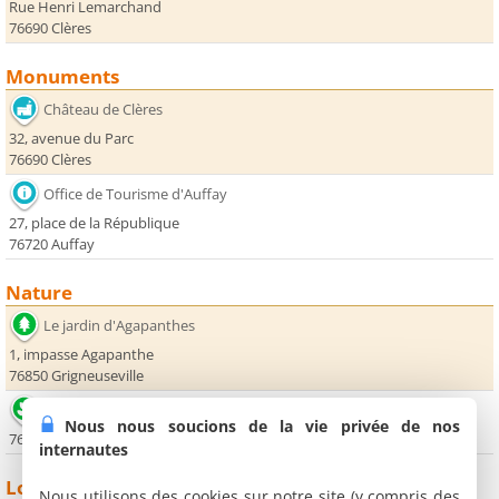
Rue Henri Lemarchand
76690 Clères
Monuments
Château de Clères
32, avenue du Parc
76690 Clères
Office de Tourisme d'Auffay
27, place de la République
76720 Auffay
Nature
Le jardin d'Agapanthes
1, impasse Agapanthe
76850 Grigneuseville
Ferme des Authieux
Nous nous soucions de la vie privée de nos
76690 Authieux Ratiéville
internautes
Loisirs
Nous utilisons des cookies sur notre site (y compris des