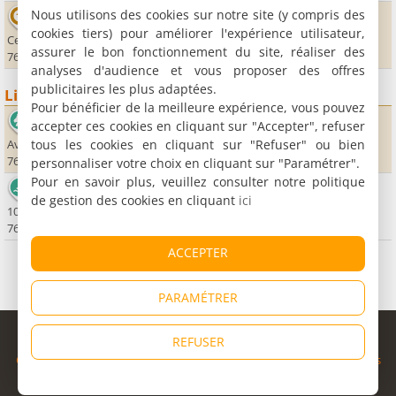
Nous utilisons des cookies sur notre site (y compris des
Dieppe Bowling
cookies tiers) pour améliorer l'expérience utilisateur,
Centre Commercial du Belvédère
assurer le bon fonctionnement du site, réaliser des
76200 Dieppe
analyses d'audience et vous proposer des offres
publicitaires les plus adaptées.
Lieux sportifs
Pour bénéficier de la meilleure expérience, vous pouvez
Hippodrome de Dieppe
accepter ces cookies en cliquant sur "Accepter", refuser
tous les cookies en cliquant sur "Refuser" ou bien
Avenue de Bréauté
76370 Rouxmesnil Bouteilles
personnaliser votre choix en cliquant sur "Paramétrer".
Pour en savoir plus, veuillez consulter notre politique
Les Bains de Dieppe
de gestion des cookies en cliquant
ici
101 boulevard de Verdun
76200 Dieppe
ACCEPTER
PARAMÉTRER
© Copyright 1998 - 2026
REFUSER
Cybevasion
|
Mentions légales
|
Confidentialité
|
CGU
|
Informations
légales
|
Partenaires
|
Système d'alerte
|