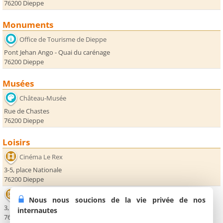
76200 Dieppe
Monuments
Office de Tourisme de Dieppe
Pont Jehan Ango - Quai du carénage
76200 Dieppe
Musées
Château-Musée
Rue de Chastes
76200 Dieppe
Loisirs
Cinéma Le Rex
3-5, place Nationale
76200 Dieppe
Casino de Dieppe
Nous nous soucions de la vie privée de nos
3, boulevard de Verdun
internautes
76200 Dieppe