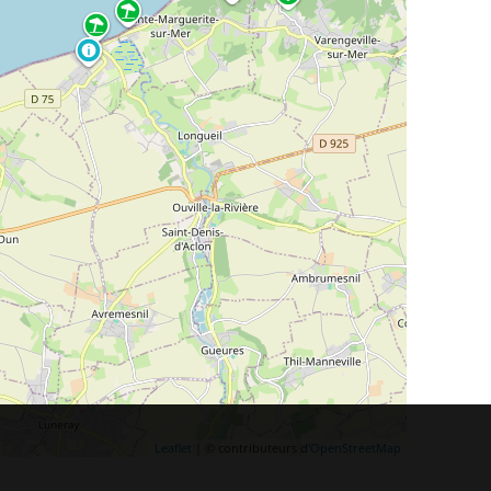
Leaflet
| © contributeurs d'
OpenStreetMap