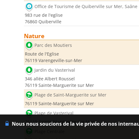
Office de Tourisme de Quiberville sur Mer, Saâne
983 rue de l'eglise
76860 Quiberville
Nature
Parc des Moutiers
Route de l'Eglise
76119 Varengeville-sur-Mer
Jardin du Vasterival
346 allée Albert Roussel
76119 Sainte-Marguerite sur Mer
Plage de Saint-Marguerite sur Mer
76119 Sainte-Marguerite sur Mer
Plage de Vasterival
76119 Sainte-Marguerite sur Mer
Nous nous soucions de la vie privée de nos interna
Plage Centrale