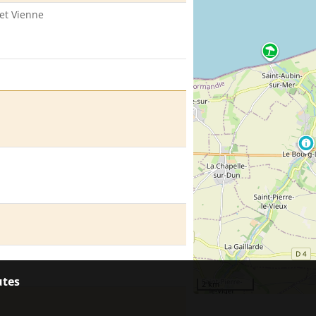
 et Vienne
utes
2 km