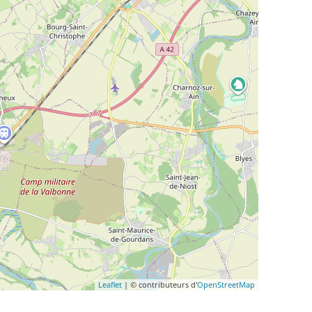
Leaflet
| © contributeurs d'
OpenStreetMap