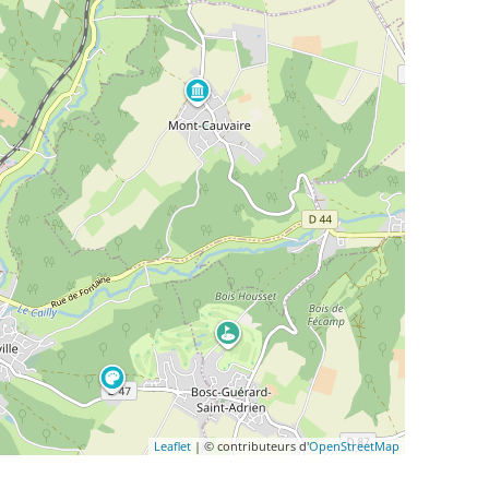
Leaflet
| © contributeurs d'
OpenStreetMap