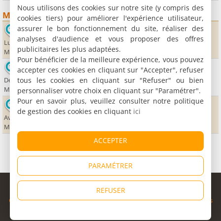
Nous utilisons des cookies sur notre site (y compris des
Musées
cookies tiers) pour améliorer l'expérience utilisateur,
assurer le bon fonctionnement du site, réaliser des
Fort Saint Pierre - Maastricht Underground
analyses d'audience et vous proposer des offres
Luikerweg 80b
publicitaires les plus adaptées.
Maastricht
Pour bénéficier de la meilleure expérience, vous pouvez
Musée d'Histoire naturelle de Maastricht
accepter ces cookies en cliquant sur "Accepter", refuser
tous les cookies en cliquant sur "Refuser" ou bien
De Bosquetplein 7
Maastricht
personnaliser votre choix en cliquant sur "Paramétrer".
Pour en savoir plus, veuillez consulter notre politique
Musée des Bons Enfants
de gestion des cookies en cliquant
ici
Avenue Ceramique 250
Maastricht
ACCEPTER
PARAMÉTRER
© Copyright 1998 - 2026
REFUSER
Cybevasion
|
Mentions légales
|
Confidentialité
|
CGU
|
Informations
légales
|
Partenaires
|
Système d'alerte
|