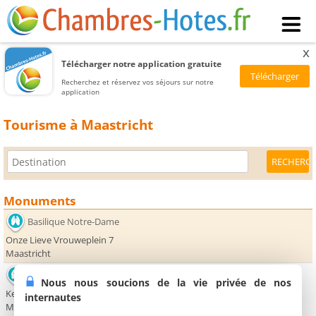
x
Télécharger notre application gratuite
Recherchez et réservez vos séjours sur notre
application
Tourisme à Maastricht
Monuments
Basilique Notre-Dame
Onze Lieve Vrouweplein 7
Maastricht
Basilique Saint-Servais
Nous nous soucions de la vie privée de nos
Keizer Karelplein 3
internautes
Maastricht