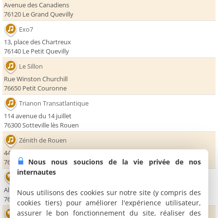
Avenue des Canadiens
76120 Le Grand Quevilly
Exo7
13, place des Chartreux
76140 Le Petit Quevilly
Le Sillon
Rue Winston Churchill
76650 Petit Couronne
Trianon Transatlantique
114 avenue du 14 juillet
76300 Sotteville lès Rouen
Zénith de Rouen
44, avenue des Canadiens
Nous nous soucions de la vie privée de nos
76120 Le Grand Quevilly
internautes
Théâtre Charles Dullin
Allée des Arcades
Nous utilisons des cookies sur notre site (y compris des
76120 Le Grand Quevilly
cookies tiers) pour améliorer l'expérience utilisateur,
assurer le bon fonctionnement du site, réaliser des
Théâtre de la Foudre - Scène Nationale