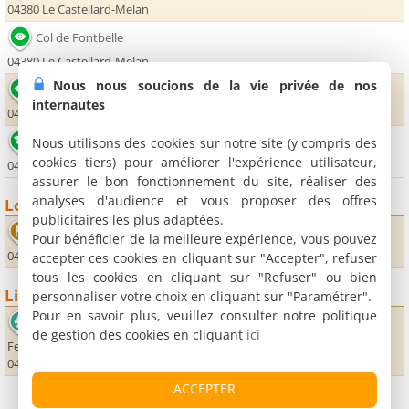
04380 Le Castellard-Melan
Col de Fontbelle
04380 Le Castellard-Melan
Nous nous soucions de la vie privée de nos
Le Castellard
internautes
04380 Le Castellard-Melan
Lac de Volouve
Nous utilisons des cookies sur notre site (y compris des
cookies tiers) pour améliorer l'expérience utilisateur,
04380 Hautes-Duyes
assurer le bon fonctionnement du site, réaliser des
analyses d'audience et vous proposer des offres
Loisirs
publicitaires les plus adaptées.
Distillerie de lavande du Siron
Pour bénéficier de la meilleure expérience, vous pouvez
04380 Thoard
accepter ces cookies en cliquant sur "Accepter", refuser
tous les cookies en cliquant sur "Refuser" ou bien
Lieux sportifs
personnaliser votre choix en cliquant sur "Paramétrer".
Pour en savoir plus, veuillez consulter notre politique
Centre équestre l'Arc des Duyes
de gestion des cookies en cliquant
ici
Ferme Chastan
04380 Hautes-Duyes
ACCEPTER