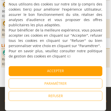
Nous utilisons des cookies sur notre site (y compris des
Hostellerie Pennafort
cookies tiers) pour améliorer l'expérience utilisateur,
8660 RD 25
assurer le bon fonctionnement du site, réaliser des
83830 Callas
analyses d'audience et vous proposer des offres
Les Domaines de Saint-Andréol
publicitaires les plus adaptées.
Pour bénéficier de la meilleure expérience, vous pouvez
Route de Bagnols en Fôret
83920 La Motte
accepter ces cookies en cliquant sur "Accepter", refuser
tous les cookies en cliquant sur "Refuser" ou bien
Lieux sportifs
personnaliser votre choix en cliquant sur "Paramétrer".
Pour en savoir plus, veuillez consulter notre politique
Golf de Saint Endréol
de gestion des cookies en cliquant
ici
Route de Bagnols-en-Forêt
83920 La Motte
ACCEPTER
PARAMÉTRER
© Copyright 1998 - 2026
REFUSER
Cybevasion
|
Mentions légales
|
Confidentialité
|
CGU
|
Informations
légales
|
Partenaires
|
Système d'alerte
|