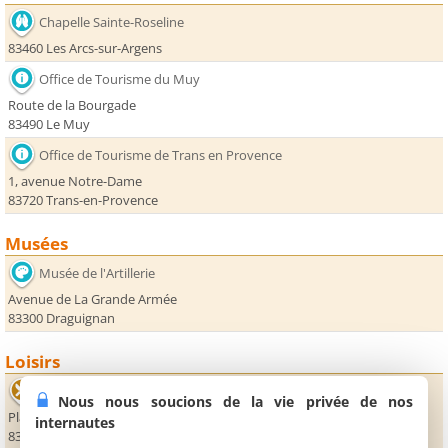
Chapelle Sainte-Roseline
83460 Les Arcs-sur-Argens
Office de Tourisme du Muy
Route de la Bourgade
83490 Le Muy
Office de Tourisme de Trans en Provence
1, avenue Notre-Dame
83720 Trans-en-Provence
Musées
Musée de l'Artillerie
Avenue de La Grande Armée
83300 Draguignan
Loisirs
La Grotte
Nous nous soucions de la vie privée de nos
Place des Moulins
internautes
83720 Trans-en-Provence