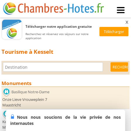
x
Télécharger notre application gratuite
Recherchez et réservez vos séjours sur notre
application
Tourisme à Kesselt
Monuments
Basilique Notre-Dame
Onze Lieve Vrouweplein 7
Maastricht
Basilique Saint-Servais
Nous nous soucions de la vie privée de nos
Keizer Karelplein 3
internautes
Maastricht