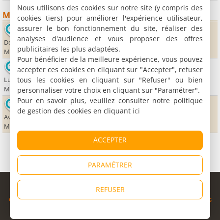
Nous utilisons des cookies sur notre site (y compris des
Musées
cookies tiers) pour améliorer l'expérience utilisateur,
assurer le bon fonctionnement du site, réaliser des
Musée d'Histoire naturelle de Maastricht
analyses d'audience et vous proposer des offres
De Bosquetplein 7
publicitaires les plus adaptées.
Maastricht
Pour bénéficier de la meilleure expérience, vous pouvez
Fort Saint Pierre - Maastricht Underground
accepter ces cookies en cliquant sur "Accepter", refuser
tous les cookies en cliquant sur "Refuser" ou bien
Luikerweg 80b
Maastricht
personnaliser votre choix en cliquant sur "Paramétrer".
Pour en savoir plus, veuillez consulter notre politique
Musée des Bons Enfants
de gestion des cookies en cliquant
ici
Avenue Ceramique 250
Maastricht
ACCEPTER
PARAMÉTRER
© Copyright 1998 - 2026
REFUSER
Cybevasion
|
Mentions légales
|
Confidentialité
|
CGU
|
Informations
légales
|
Partenaires
|
Système d'alerte
|