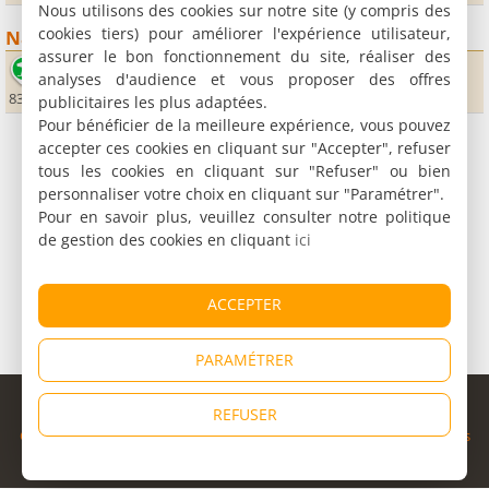
Nous utilisons des cookies sur notre site (y compris des
cookies tiers) pour améliorer l'expérience utilisateur,
Nature
assurer le bon fonctionnement du site, réaliser des
Plage du Sud
analyses d'audience et vous proposer des offres
83400 Île de Port-Cros
publicitaires les plus adaptées.
Pour bénéficier de la meilleure expérience, vous pouvez
accepter ces cookies en cliquant sur "Accepter", refuser
tous les cookies en cliquant sur "Refuser" ou bien
personnaliser votre choix en cliquant sur "Paramétrer".
Pour en savoir plus, veuillez consulter notre politique
de gestion des cookies en cliquant
ici
ACCEPTER
PARAMÉTRER
© Copyright 1998 - 2026
REFUSER
Cybevasion
|
Mentions légales
|
Confidentialité
|
CGU
|
Informations
légales
|
Partenaires
|
Système d'alerte
|