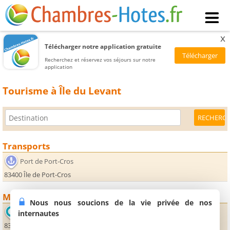
x
Télécharger notre application gratuite
Recherchez et réservez vos séjours sur notre
application
Tourisme à Île du Levant
Transports
Port de Port-Cros
83400 Île de Port-Cros
Monuments
Nous nous soucions de la vie privée de nos
Office de Tourisme de l'île du Levant
internautes
83400 Île du Levant