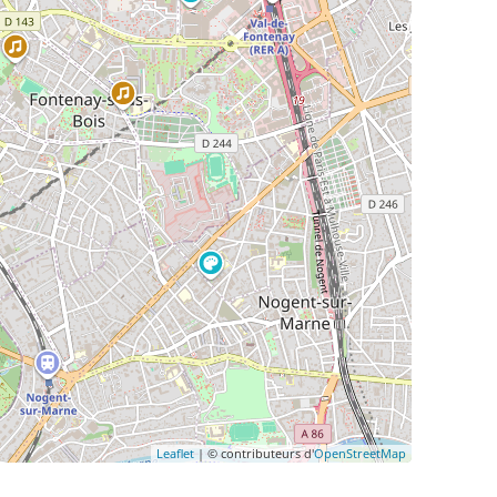
Leaflet
| © contributeurs d'
OpenStreetMap