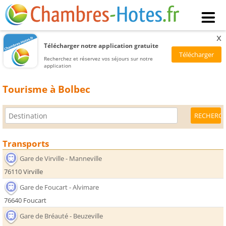
x
Télécharger notre application gratuite
Recherchez et réservez vos séjours sur notre
application
Tourisme à Bolbec
Transports
Gare de Virville - Manneville
76110 Virville
Gare de Foucart - Alvimare
76640 Foucart
Gare de Bréauté - Beuzeville