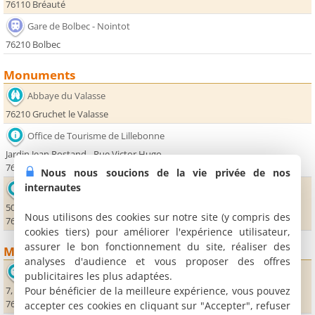
76110 Bréauté
Gare de Bolbec - Nointot
76210 Bolbec
Monuments
Abbaye du Valasse
76210 Gruchet le Valasse
Office de Tourisme de Lillebonne
Jardin Jean Rostand - Rue Victor Hugo
76170 Lillebonne
Nous nous soucions de la vie privée de nos
internautes
Office de Tourisme de Bolbec
50, rue de la République
Nous utilisons des cookies sur notre site (y compris des
76210 Bolbec
cookies tiers) pour améliorer l'expérience utilisateur,
assurer le bon fonctionnement du site, réaliser des
Musées
analyses d'audience et vous proposer des offres
Musée municipal
publicitaires les plus adaptées.
Pour bénéficier de la meilleure expérience, vous pouvez
7, rue Victor Hugo
76170 Lillebonne
accepter ces cookies en cliquant sur "Accepter", refuser