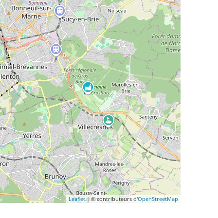
Leaflet
| © contributeurs d'
OpenStreetMap