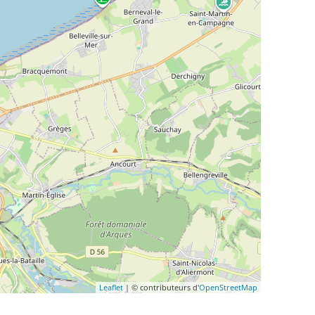
Leaflet
| © contributeurs d'
OpenStreetMap