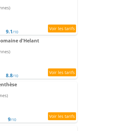
onnes)
9.1
/10
Domaine d'Helant
onnes)
8.8
/10
enthèse
nes)
9
/10