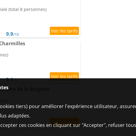
le (total 8 personnes)
9.9
/10
Charmilles
nes)
9.1
/10
utes
maine de la bergerie
nnes
ookies tiers) pour améliorer l'expérience utilisateur, assur
plus adaptées.
ccepter ces cookies en cliquant sur "Accepter", refuser tous
9.8
/10