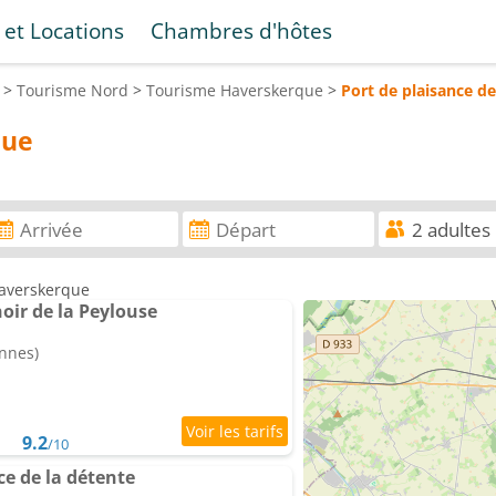
 et Locations
Chambres d'hôtes
>
Tourisme
Nord
>
Tourisme
Haverskerque
>
Port de plaisance d
que
Haverskerque
ir de la Peylouse
onnes)
9.2
/10
e de la détente