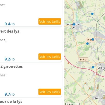
nnes
9.4
/10
rt des lys
nes)
9.2
/10
2 girouettes
nes)
9.7
/10
ur de la lys
3 km