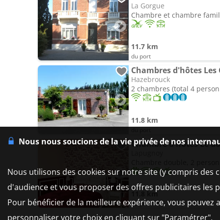
La Gorgue
Chambre et chambre familia
11.7 km
du port
Chambres d'hôtes Les 
Hazebrouck
2 chambres (total 4 person
11.8 km
du port
Nous nous soucions de la vie privée de nos interna
Chambre d'hôtes Le do
Lapugnoy
Chambre double, 2 perso
Nous utilisons des cookies sur notre site (y compris des c
d'audience et vous proposer des offres publicitaires les 
11.8 km
Pour bénéficier de la meilleure expérience, vous pouvez a
du port
personnaliser votre choix en cliquant sur "Paramétrer".