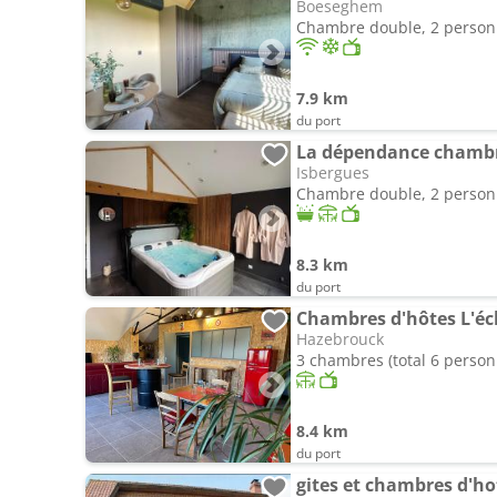
Boeseghem
Chambre double, 2 perso
7.9 km
du port
La dépendance chambre
Isbergues
Chambre double, 2 perso
8.3 km
du port
Chambres d'hôtes L'é
Hazebrouck
3 chambres (total 6 person
8.4 km
du port
gites et chambres d'ho