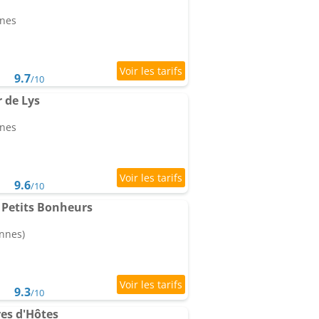
nnes
9.7
/10
 de Lys
nnes
9.6
/10
 Petits Bonheurs
onnes)
9.3
/10
s d'Hôtes