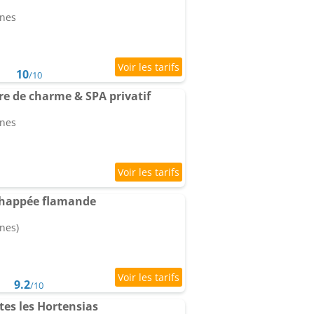
nnes
10
/10
 de charme & SPA privatif
nnes
chappée flamande
nes)
9.2
/10
tes les Hortensias