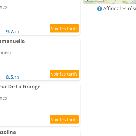
nnes
Affinez les ré
9.7
/10
Emmanuella
onnes)
8.5
/10
eur De La Grange
nnes
azolina