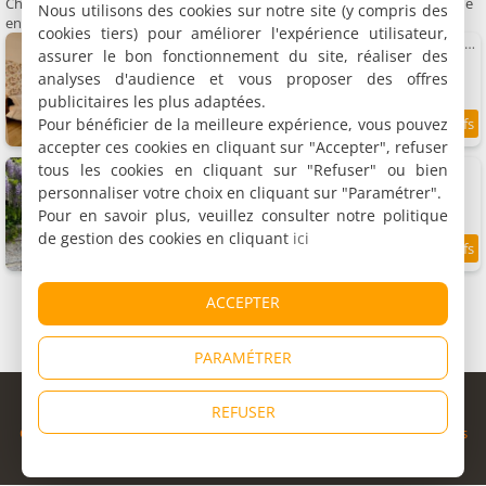
Chambres d'hôtes à proximité du Musée Fernand Desmoulins Brantôme
Nous utilisons des cookies sur notre site (y compris des
en Périgord
cookies tiers) pour améliorer l'expérience utilisateur,
Chambres d'hôtes Les suites du Tacot Brantôme
assurer le bon fonctionnement du site, réaliser des
3 chambres (total 8 personnes)
analyses d'audience et vous proposer des offres
publicitaires les plus adaptées.
Pour bénéficier de la meilleure expérience, vous pouvez
9.5
0.3 km
/10
accepter ces cookies en cliquant sur "Accepter", refuser
Chambres d'hôtes Villa Medicis
tous les cookies en cliquant sur "Refuser" ou bien
3 chambres (total 7 personnes)
personnaliser votre choix en cliquant sur "Paramétrer".
Pour en savoir plus, veuillez consulter notre politique
de gestion des cookies en cliquant
ici
8.8
0.5 km
/10
ACCEPTER
PARAMÉTRER
© Copyright 1998 - 2026
REFUSER
Cybevasion
|
Mentions légales
|
Confidentialité
|
CGU
|
Informations
légales
|
Partenaires
|
Système d'alerte
|