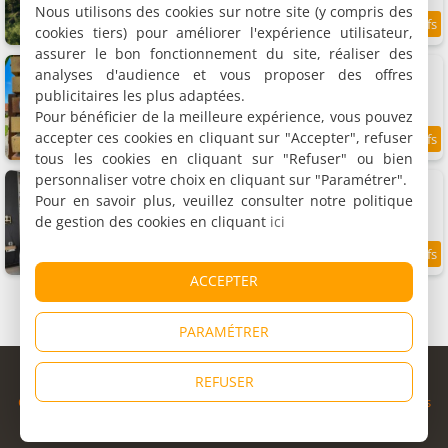
Nous utilisons des cookies sur notre site (y compris des
cookies tiers) pour améliorer l'expérience utilisateur,
9.9
5 km
/10
assurer le bon fonctionnement du site, réaliser des
Chambres d'hôtes Clos Almahe
analyses d'audience et vous proposer des offres
3 chambres (total 8 personnes)
publicitaires les plus adaptées.
Pour bénéficier de la meilleure expérience, vous pouvez
accepter ces cookies en cliquant sur "Accepter", refuser
9.8
5.7 km
/10
tous les cookies en cliquant sur "Refuser" ou bien
personnaliser votre choix en cliquant sur "Paramétrer".
Chambres d'hôtes Entre Honfleur et Etretat
3 chambres (total 9 personnes)
Pour en savoir plus, veuillez consulter notre politique
de gestion des cookies en cliquant
ici
9.4
5.7 km
/10
ACCEPTER
PARAMÉTRER
© Copyright 1998 - 2026
REFUSER
Cybevasion
|
Mentions légales
|
Confidentialité
|
CGU
|
Informations
légales
|
Partenaires
|
Système d'alerte
|