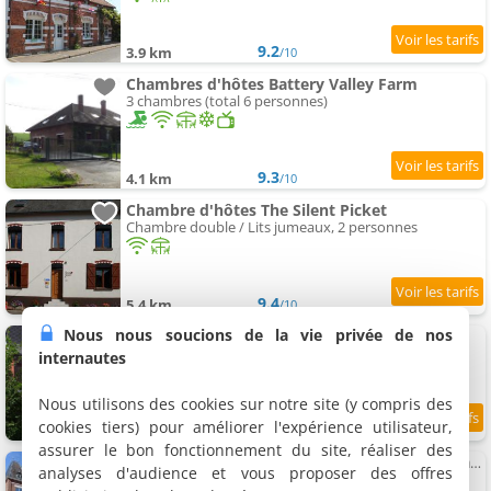
9.2
3.9 km
/10
Chambres d'hôtes Battery Valley Farm
3 chambres (total 6 personnes)
9.3
4.1 km
/10
Chambre d'hôtes The Silent Picket
Chambre double / Lits jumeaux, 2 personnes
9.4
5.4 km
/10
Nous nous soucions de la vie privée de nos
Chambres d'hôtes Le Clos du Clocher
5 chambres (total 14 personnes)
internautes
Nous utilisons des cookies sur notre site (y compris des
cookies tiers) pour améliorer l'expérience utilisateur,
8.6
8.7 km
/10
assurer le bon fonctionnement du site, réaliser des
Chambres d'hôtes Bed & Breakfast au Château de Martinsart
analyses d'audience et vous proposer des offres
3 chambres (total 12 personnes)