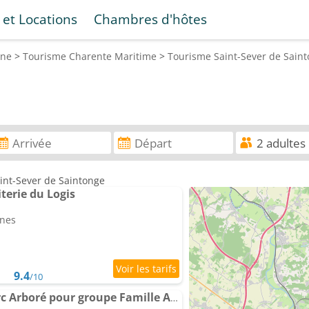
 et Locations
Chambres d'hôtes
ine
>
Tourisme
Charente Maritime
>
Tourisme
Saint-Sever de Sain
aint-Sever de Saintonge
terie du Logis
nnes
9.4
/10
Villa 168m2 Piscine Parc Arboré pour groupe Famille Amis jusqu'à 10 personnes