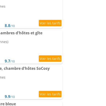
nnes
8.8
/10
hambres d'hôtes et gîte
onnes)
9.7
/10
e, chambre d'hôtes SoCosy
nnes
9.9
/10
re bleue