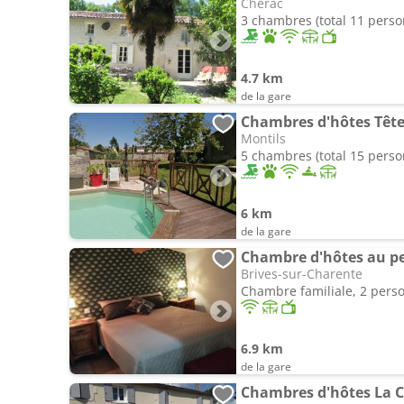
Chérac
3 chambres (total 11 pers
4.7 km
de la gare
Chambres d'hôtes Têtes
Montils
5 chambres (total 15 pers
6 km
de la gare
Chambre d'hôtes au pe
Brives-sur-Charente
Chambre familiale, 2 pers
6.9 km
de la gare
Chambres d'hôtes La 