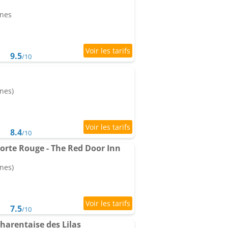
nnes
9.5
/10
nes)
8.4
/10
orte Rouge - The Red Door Inn
nes)
7.5
/10
harentaise des Lilas