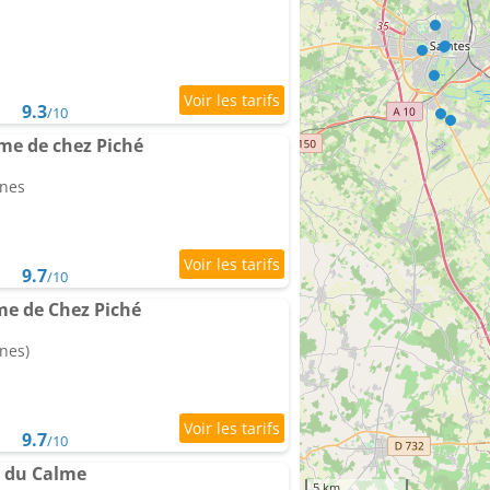
9.3
/10
me de chez Piché
nnes
9.7
/10
e de Chez Piché
nes)
9.7
/10
e du Calme
5 km