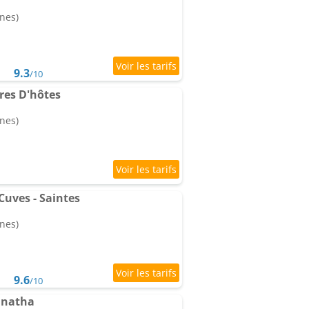
nes)
9.3
/10
es D'hôtes
nes)
Cuves - Saintes
nes)
9.6
/10
anatha