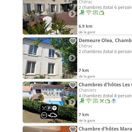
Chérac
2 chambres (total 6 person
6.9 km
de la gare
Demeure Olea, Chambr
Chérac
2 chambres (total 6 person
7 km
de la gare
Chambres d'hôtes Les 
Chaniers
4 chambres (total 8 person
7 km
de la gare
Chambre d'hôtes Mar