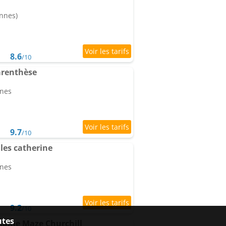
onnes)
8.6
/10
arenthèse
nnes
9.7
/10
les catherine
nnes
9.2
/10
utes
aine Maze Churchill