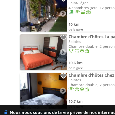
Saint-Léger
4 chambres (total 12 pers
10 km
de la gare
Chambre d'hôtes La p
Saintes
Chambre double, 2 perso
10.6 km
de la gare
Chambre d'hôtes Chez 
Saintes
Chambre double, 2 perso
10.7 km
de la gare
Nous nous soucions de la vie privée de nos interna
Chambres d'hôtes Dom