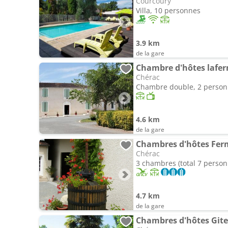
Courcoury
Villa, 10 personnes
3.9 km
de la gare
Chambre d'hôtes lafer
Chérac
Chambre double, 2 perso
4.6 km
de la gare
Chambres d'hôtes Ferm
Chérac
3 chambres (total 7 person
4.7 km
de la gare
Chambres d'hôtes Git