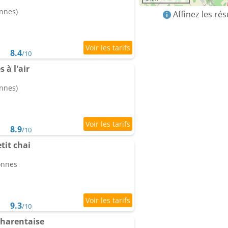
onnes)
Affinez les ré
8.4
/10
 à l'air
onnes)
8.9
/10
tit chai
onnes
9.3
/10
Charentaise