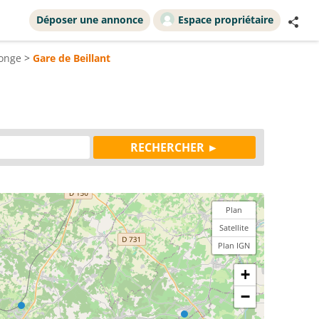
Déposer une annonce
Espace propriétaire
tonge
>
Gare de Beillant
Plan
Satellite
Plan IGN
+
−