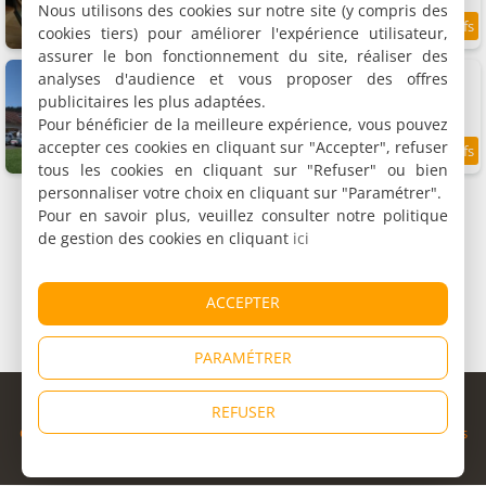
Nous utilisons des cookies sur notre site (y compris des
cookies tiers) pour améliorer l'expérience utilisateur,
9.4
0.2 km
/10
assurer le bon fonctionnement du site, réaliser des
Chambres d'hôtes La Tour du Coq Doré
analyses d'audience et vous proposer des offres
3 chambres (total 8 personnes)
publicitaires les plus adaptées.
Pour bénéficier de la meilleure expérience, vous pouvez
accepter ces cookies en cliquant sur "Accepter", refuser
8.6
3 km
/10
tous les cookies en cliquant sur "Refuser" ou bien
personnaliser votre choix en cliquant sur "Paramétrer".
Pour en savoir plus, veuillez consulter notre politique
de gestion des cookies en cliquant
ici
ACCEPTER
PARAMÉTRER
© Copyright 1998 - 2026
REFUSER
Cybevasion
|
Mentions légales
|
Confidentialité
|
CGU
|
Informations
légales
|
Partenaires
|
Système d'alerte
|