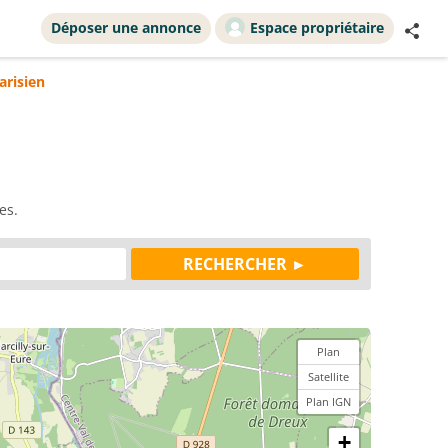
Déposer une annonce
Espace propriétaire
arisien
es.
Plan
Satellite
Plan IGN
+