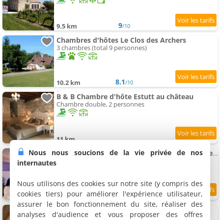
9
9.5 km
/10
Chambres d'hôtes Le Clos des Archers
3 chambres (total 9 personnes)
8.1
10.2 km
/10
B & B Chambre d'hôte Estutt au château
Chambre double, 2 personnes
11 km
Nous nous soucions de la vie privée de nos
Chambre d'hôtes Suite Privative spa Sauna de la Villa Del Castagnol
Suite, 2 personnes
internautes
Nous utilisons des cookies sur notre site (y compris des
cookies tiers) pour améliorer l'expérience utilisateur,
8
11.2 km
/10
assurer le bon fonctionnement du site, réaliser des
Chambre d'hôtes Le colibri des prés
analyses d'audience et vous proposer des offres
Chambre double, 2 personnes