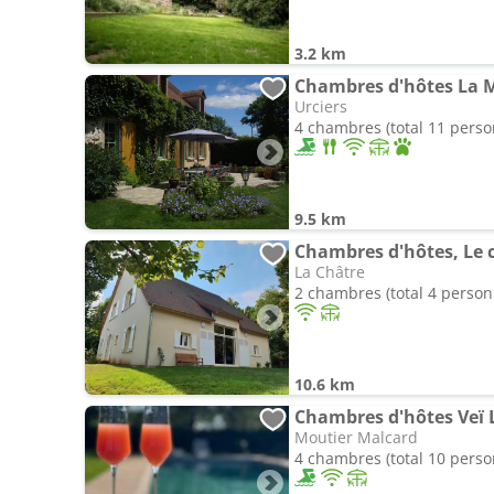
3.2 km
Chambres d'hôtes La M
Urciers
4 chambres (total 11 pers
9.5 km
Chambres d'hôtes, Le 
La Châtre
2 chambres (total 4 person
10.6 km
Chambres d'hôtes Veï 
Moutier Malcard
4 chambres (total 10 pers