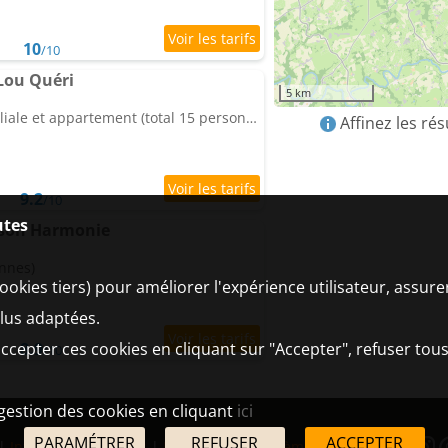
10
/10
Lou Quéri
5 km
4 chambres, chambre familiale et appartement (total 15 personnes)
Affinez les ré
9.2
/10
utes
ison Harmonie
onnes)
ookies tiers) pour améliorer l'expérience utilisateur, assur
plus adaptées.
ccepter ces cookies en cliquant sur "Accepter", refuser tous
8.9
/10
 gestion des cookies en cliquant
ici
PARAMÉTRER
REFUSER
ACCEPTER
|
Informations légales
|
Partenaires
|
Système d'alerte
|