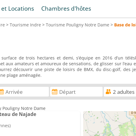
 et Locations
Chambres d'hôtes
ire
>
Tourisme
Indre
>
Tourisme
Pouligny Notre Dame
>
Base de lo
 surface de trois hectares et demi, s’équipe en 2016 d’un télés
t aux amateurs et amoureux de sensations, de glisser sur l’eau e
ourrez découvrir une piste de loisirs de BMX, du disc-golf, des je
 une plage aménagée.
ny Pouligny Notre Dame
teau de Najade
onnes)