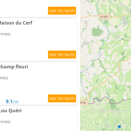
aison du Cerf
onnes)
champ fleuri
nes)
9.1
/10
Lou Quéri
onnes)