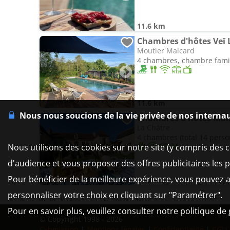
11.6 km
Chambres d'hôtes Veï 
Moutier Malcard
11.6 km
Nous nous soucions de la vie privée de nos interna
Chambres d'hôtes Ma
La Châtre
4 chambres (total 14 pers
Nous utilisons des cookies sur notre site (y compris des c
d'audience et vous proposer des offres publicitaires les 
Pour bénéficier de la meilleure expérience, vous pouvez a
11.7 km
personnaliser votre choix en cliquant sur "Paramétrer".
Pour en savoir plus, veuillez consulter notre politique de
© Copyright 1998 - 2026
Cybevasion
|
Mentions légales
|
Confidentialité
|
CGU