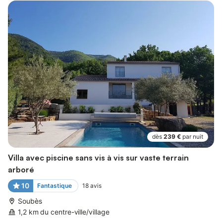
dès
239 €
par nuit
Villa avec piscine sans vis à vis sur vaste terrain
arboré
10
Fantastique
18
avis
Soubès
1,2 km du centre-ville/village