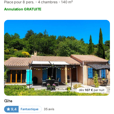
Place pour 8 pers.
4 chambres
140 m²
Annulation GRATUITE
dès
107 €
par nuit
Gîte
9,4
Fantastique
35
avis