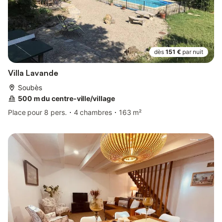
dès
151 €
par nuit
Villa Lavande
Soubès
500 m du centre-ville/village
Place pour 8 pers.
4 chambres
163 m²