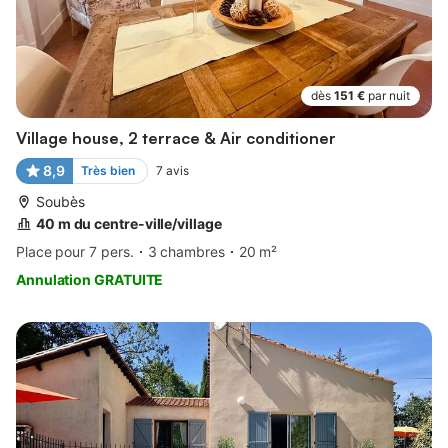
dès
151 €
par nuit
Village house, 2 terrace & Air conditioner
8,9
Très bien
7
avis
Soubès
40 m du centre-ville/village
Place pour 7 pers.
3 chambres
20 m²
Annulation GRATUITE