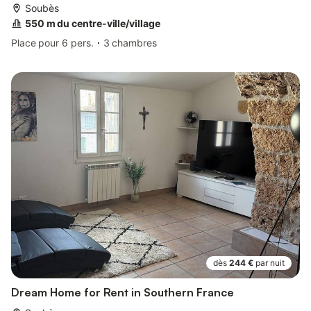
Soubès
550 m du centre-ville/village
Place pour 6 pers.
3 chambres
dès
244 €
par nuit
Dream Home for Rent in Southern France