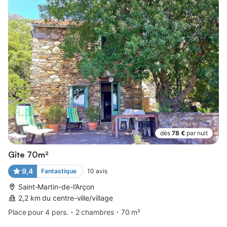
dès
78 €
par nuit
Gîte 70m²
9,4
Fantastique
10
avis
Saint-Martin-de-l'Arçon
2,2 km du centre-ville/village
Place pour 4 pers.
2 chambres
70 m²