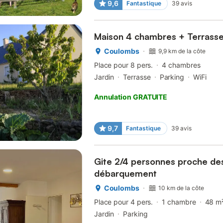
9,6
Fantastique
39
avis
Maison 4 chambres + Terrass
Coulombs
9,9 km de la côte
Place pour 8 pers.
4 chambres
Jardin
Terrasse
Parking
WiFi
Annulation GRATUITE
9,7
Fantastique
39
avis
Gite 2/4 personnes proche de
débarquement
Coulombs
10 km de la côte
Place pour 4 pers.
1 chambre
48 m
Jardin
Parking