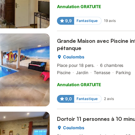
Annulation GRATUITE
9,9
Fantastique
19
avis
Grande Maison avec Piscine int
pétanque
Coulombs
Place pour 18 pers.
6 chambres
Piscine
Jardin
Terrasse
Parking
Annulation GRATUITE
9,0
Fantastique
2
avis
Dortoir 11 personnes à 10 min
Coulombs