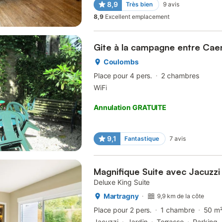
8,9
Très bien
9
avis
8,9
Excellent emplacement
Gite à la campagne entre Caen
Coulombs
Place pour 4 pers.
2 chambres
WiFi
Annulation GRATUITE
9,1
Fantastique
7
avis
Magnifique Suite avec Jacuzzi 
Deluxe King Suite
Martragny
9,9 km de la côte
Place pour 2 pers.
1 chambre
50 m
Jacuzzi
Jardin
Terrasse
Parking