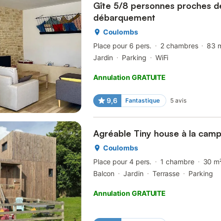
Gîte 5/8 personnes proches d
débarquement
Coulombs
Place pour 6 pers.
2 chambres
83 
Jardin
Parking
WiFi
Annulation GRATUITE
9,6
Fantastique
5
avis
Agréable Tiny house à la cam
Coulombs
Place pour 4 pers.
1 chambre
30 m
Balcon
Jardin
Terrasse
Parking
Annulation GRATUITE