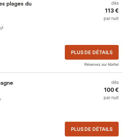
es plages du
dès
113 €
par nuit
m²
PLUS DE DÉTAILS
Réservez sur Abritel
pagne
dès
100 €
par nuit
²
PLUS DE DÉTAILS