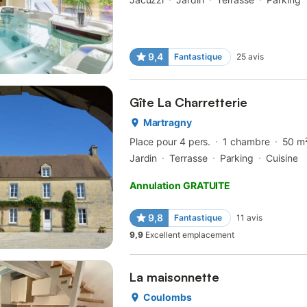
9,4
Fantastique
25
avis
Gîte La Charretterie
Martragny
Place pour 4 pers.
1 chambre
50 m
Jardin
Terrasse
Parking
Cuisine
Annulation GRATUITE
9,8
Fantastique
11
avis
9,9
Excellent emplacement
La maisonnette
Coulombs