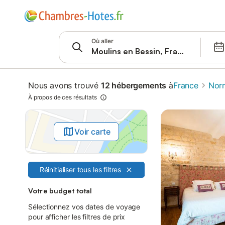
Passer à
Barre de recherche
Filtres
Où aller
Offres
Nous avons trouvé
12 hébergements
à
France
Nor
À propos de ces résultats
Voir carte
Réinitialiser tous les filtres
Votre budget total
Sélectionnez vos dates de voyage
pour afficher les filtres de prix