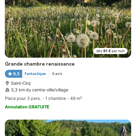
dès
91 €
par nuit
Grande chambre renaissance
9,5
Fantastique
6
avis
Saint-Cirq
3,3 km du centre-ville/village
Place pour 3 pers.
1 chambre
49 m²
Annulation GRATUITE