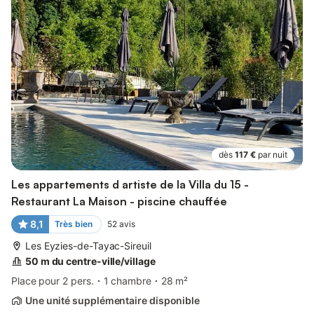
dès
117 €
par nuit
Les appartements d artiste de la Villa du 15 -
Restaurant La Maison - piscine chauffée
8,1
Très bien
52
avis
Les Eyzies-de-Tayac-Sireuil
50 m du centre-ville/village
Place pour 2 pers.
1 chambre
28 m²
Une unité supplémentaire disponible