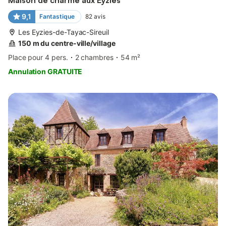
Maison de charme aux Eyzies
9,1
Fantastique
82
avis
Les Eyzies-de-Tayac-Sireuil
150 m du centre-ville/village
Place pour 4 pers.
2 chambres
54 m²
Annulation GRATUITE