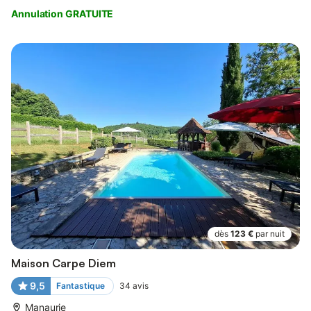
Annulation GRATUITE
dès
123 €
par nuit
Maison Carpe Diem
9,5
Fantastique
34
avis
Manaurie