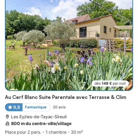
dès
149 €
par nuit
Au Cerf Blanc Suite Parentale avec Terrasse & Clim
9,8
Fantastique
20
avis
Les Eyzies-de-Tayac-Sireuil
800 m du centre-ville/village
Place pour 2 pers.
1 chambre
30 m²