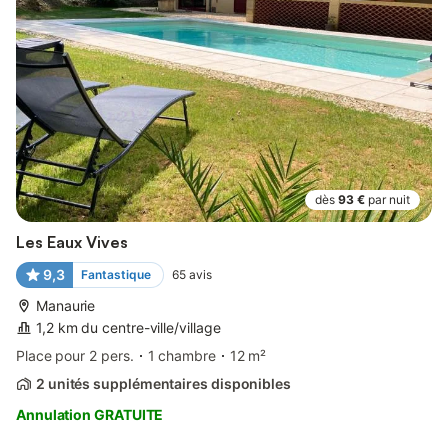
dès
93 €
par nuit
Les Eaux Vives
9,3
Fantastique
65
avis
Manaurie
1,2 km du centre-ville/village
Place pour 2 pers.
1 chambre
12 m²
2 unités supplémentaires disponibles
Annulation GRATUITE