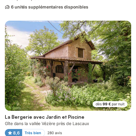
6 unités supplémentaires disponibles
dès
99 €
par nuit
La Bergerie avec Jardin et Piscine
Gîte dans la vallée Vézère près de Lascaux
8,6
Très bien
280
avis