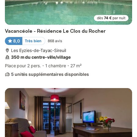
dès
74 €
par nuit
Vacancéole - Résidence Le Clos du Rocher
8,0
Très bien
868
avis
Les Eyzies-de-Tayac-Sireuil
350 m du centre-ville/village
Place pour 2 pers.
1 chambre
27 m²
5 unités supplémentaires disponibles