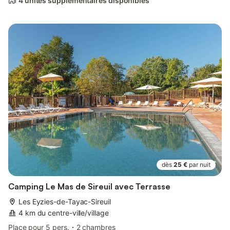
4 unités supplémentaires disponibles
dès
25 €
par nuit
Camping Le Mas de Sireuil avec Terrasse
Les Eyzies-de-Tayac-Sireuil
4 km du centre-ville/village
Place pour 5 pers.
2 chambres