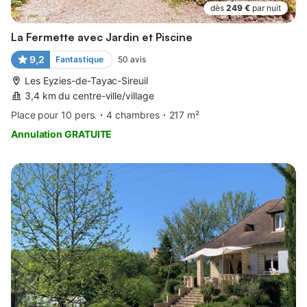
dès
249 €
par nuit
La Fermette avec Jardin et Piscine
9,2
Fantastique
50
avis
Les Eyzies-de-Tayac-Sireuil
3,4 km du centre-ville/village
Place pour 10 pers.
4 chambres
217 m²
Annulation GRATUITE