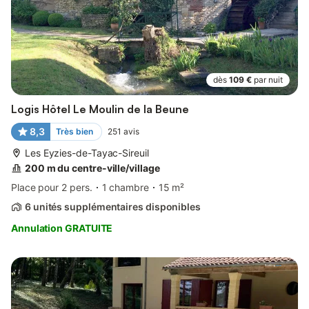
dès
109 €
par nuit
Logis Hôtel Le Moulin de la Beune
8,3
Très bien
251
avis
Les Eyzies-de-Tayac-Sireuil
200 m du centre-ville/village
Place pour 2 pers.
1 chambre
15 m²
6 unités supplémentaires disponibles
Annulation GRATUITE