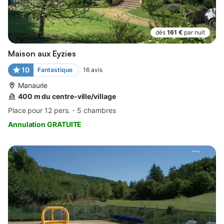
dès
161 €
par nuit
Maison aux Eyzies
10
Fantastique
16
avis
Manaurie
400 m du centre-ville/village
Place pour 12 pers.
5 chambres
Annulation GRATUITE