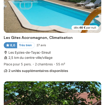
dès
46 €
par nuit
Les Gites Accromagnon, Climatisation
8,6
Très bien
27
avis
Les Eyzies-de-Tayac-Sireuil
2,5 km du centre-ville/village
Place pour 5 pers.
2 chambres
55 m²
2 unités supplémentaires disponibles