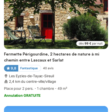
dès
99 €
par nuit
Fermette Périgourdine, 2 hectares de nature à mi
chemin entre Lascaux et Sarlat
9,8
Fantastique
40
avis
Les Eyzies-de-Tayac-Sireuil
2,4 km du centre-ville/village
Place pour 2 pers.
1 chambre
49 m²
Annulation GRATUITE