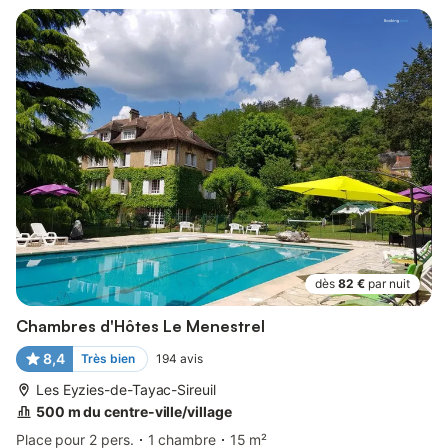
dès
82 €
par nuit
Chambres d'Hôtes Le Menestrel
8,4
Très bien
194
avis
Les Eyzies-de-Tayac-Sireuil
500 m du centre-ville/village
Place pour 2 pers.
1 chambre
15 m²