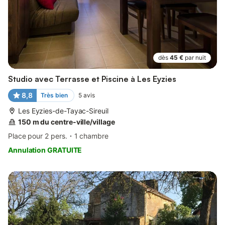
dès
45 €
par nuit
Studio avec Terrasse et Piscine à Les Eyzies
8,8
Très bien
5
avis
Les Eyzies-de-Tayac-Sireuil
150 m du centre-ville/village
Place pour 2 pers.
1 chambre
Annulation GRATUITE