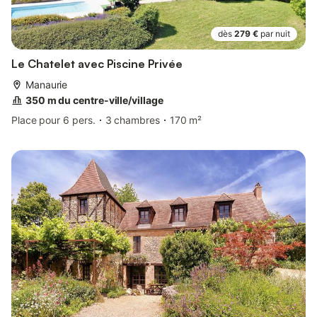
dès
279 €
par nuit
Le Chatelet avec Piscine Privée
Manaurie
350 m du centre-ville/village
Place pour 6 pers.
3 chambres
170 m²