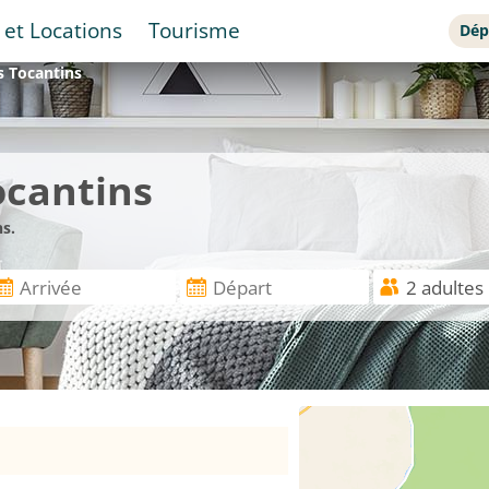
 et Locations
Tourisme
Dép
s
Tocantins
ocantins
s.