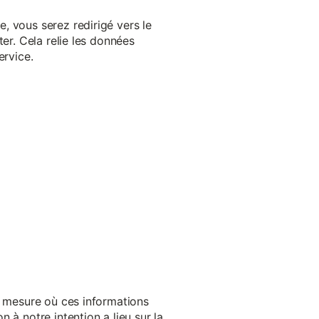
, vous serez redirigé vers le
er. Cela relie les données
ervice.
a mesure où ces informations
 à notre intention a lieu sur la