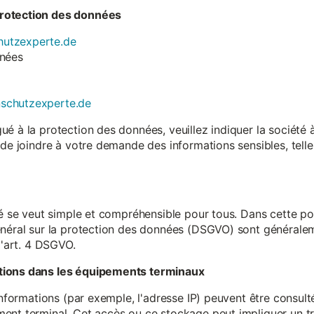
rotection des données
utzexperte.de
nnées
nschutzexperte.de
é à la protection des données, veuillez indiquer la société
 de joindre à votre demande des informations sensibles, tell
té se veut simple et compréhensible pour tous. Dans cette poli
néral sur la protection des données (DSGVO) sont généralemen
l'art. 4 DSGVO.
tions dans les équipements terminaux
 informations (par exemple, l'adresse IP) peuvent être consu
ent terminal. Cet accès ou ce stockage peut impliquer un tr