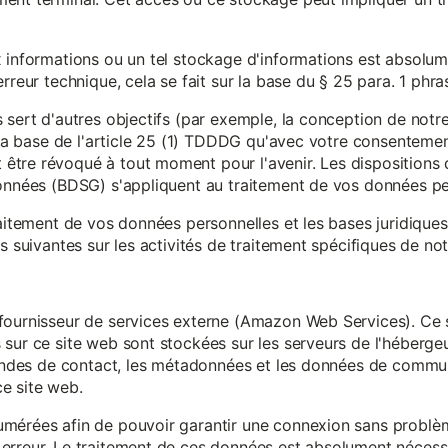
x informations ou un tel stockage d'informations est absolum
rreur technique, cela se fait sur la base du § 25 para. 1 phr
 sert d'autres objectifs (par exemple, la conception de notr
r la base de l'article 25 (1) TDDDG qu'avec votre consentemen
tre révoqué à tout moment pour l'avenir. Les dispositions d
données (BDSG) s'appliquent au traitement de vos données pe
raitement de vos données personnelles et les bases juridique
s suivantes sur les activités de traitement spécifiques de not
fournisseur de services externe (Amazon Web Services). Ce s
sur ce site web sont stockées sur les serveurs de l'hébergeur
mandes de contact, les métadonnées et les données de communi
e site web.
mérées afin de pouvoir garantir une connexion sans problèm
erreur. Le traitement de ces données est absolument nécessai