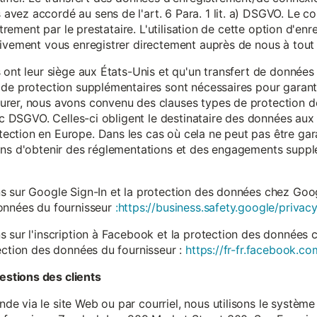
vez accordé au sens de l'art. 6 Para. 1 lit. a) DSGVO. Le c
istrement par le prestataire. L'utilisation de cette option d'e
tivement vous enregistrer directement auprès de nous à tou
 ont leur siège aux États-Unis et qu'un transfert de données
 de protection supplémentaires sont nécessaires pour garanti
rer, nous avons convenu des clauses types de protection de
. c DSGVO. Celles-ci obligent le destinataire des données aux 
ction en Europe. Dans les cas où cela ne peut pas être gar
ons d'obtenir des réglementations et des engagements suppl
s sur Google Sign-In et la protection des données chez Googl
données du fournisseur
:https://business.safety.google/privacy
s sur l'inscription à Facebook et la protection des données 
ection des données du fournisseur :
https://fr-fr.facebook.co
stions des clients
 via le site Web ou par courriel, nous utilisons le système 