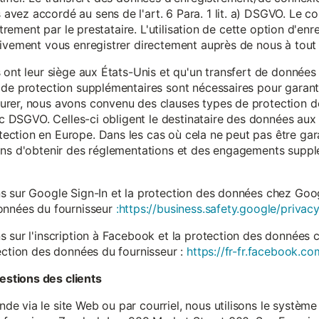
vez accordé au sens de l'art. 6 Para. 1 lit. a) DSGVO. Le c
istrement par le prestataire. L'utilisation de cette option d'e
tivement vous enregistrer directement auprès de nous à tou
 ont leur siège aux États-Unis et qu'un transfert de données
 de protection supplémentaires sont nécessaires pour garanti
rer, nous avons convenu des clauses types de protection de
. c DSGVO. Celles-ci obligent le destinataire des données aux 
ction en Europe. Dans les cas où cela ne peut pas être gar
ons d'obtenir des réglementations et des engagements suppl
s sur Google Sign-In et la protection des données chez Googl
données du fournisseur
:https://business.safety.google/privacy
s sur l'inscription à Facebook et la protection des données 
ection des données du fournisseur :
https://fr-fr.facebook.co
stions des clients
 via le site Web ou par courriel, nous utilisons le système 