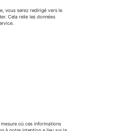
, vous serez redirigé vers le
er. Cela relie les données
ervice.
a mesure où ces informations
 à notre intention a lieu sur la