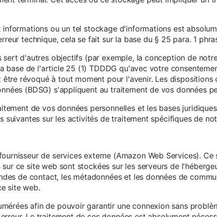
x informations ou un tel stockage d'informations est absolum
rreur technique, cela se fait sur la base du § 25 para. 1 phr
 sert d'autres objectifs (par exemple, la conception de notr
r la base de l'article 25 (1) TDDDG qu'avec votre consentemen
tre révoqué à tout moment pour l'avenir. Les dispositions d
données (BDSG) s'appliquent au traitement de vos données pe
raitement de vos données personnelles et les bases juridique
s suivantes sur les activités de traitement spécifiques de not
fournisseur de services externe (Amazon Web Services). Ce s
sur ce site web sont stockées sur les serveurs de l'hébergeur
mandes de contact, les métadonnées et les données de communi
e site web.
mérées afin de pouvoir garantir une connexion sans problèm
erreur. Le traitement de ces données est absolument nécessai