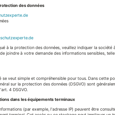
rotection des données
utzexperte.de
nnées
nschutzexperte.de
é à la protection des données, veuillez indiquer la société
 de joindre à votre demande des informations sensibles, tell
té se veut simple et compréhensible pour tous. Dans cette poli
néral sur la protection des données (DSGVO) sont généralemen
l'art. 4 DSGVO.
tions dans les équipements terminaux
 informations (par exemple, l'adresse IP) peuvent être consu
ent terminal. Cet accès ou ce stockage peut impliquer un tr