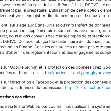
vez accordé au sens de l'art. 6 Para. 1 lit. a) DSGVO. Le c
istrement par le prestataire. L'utilisation de cette option d'e
tivement vous enregistrer directement auprès de nous à tou
 ont leur siège aux États-Unis et qu'un transfert de données
 de protection supplémentaires sont nécessaires pour garanti
rer, nous avons convenu des clauses types de protection de
. c DSGVO. Celles-ci obligent le destinataire des données aux 
ction en Europe. Dans les cas où cela ne peut pas être gar
ons d'obtenir des réglementations et des engagements suppl
s sur Google Sign-In et la protection des données chez Googl
données du fournisseur
:https://business.safety.google/privacy
s sur l'inscription à Facebook et la protection des données 
ection des données du fournisseur :
https://fr-fr.facebook.co
stions des clients
 via le site Web ou par courriel, nous utilisons le système 