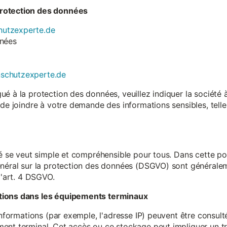
rotection des données
utzexperte.de
nnées
nschutzexperte.de
é à la protection des données, veuillez indiquer la société
 de joindre à votre demande des informations sensibles, tell
té se veut simple et compréhensible pour tous. Dans cette poli
néral sur la protection des données (DSGVO) sont généralemen
l'art. 4 DSGVO.
tions dans les équipements terminaux
 informations (par exemple, l'adresse IP) peuvent être consu
ent terminal. Cet accès ou ce stockage peut impliquer un tr