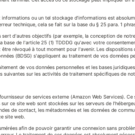
x informations ou un tel stockage d'informations est absolum
rreur technique, cela se fait sur la base du § 25 para. 1 phr
 sert d'autres objectifs (par exemple, la conception de notr
r la base de l'article 25 (1) TDDDG qu'avec votre consentemen
tre révoqué à tout moment pour l'avenir. Les dispositions d
données (BDSG) s'appliquent au traitement de vos données pe
raitement de vos données personnelles et les bases juridique
s suivantes sur les activités de traitement spécifiques de not
fournisseur de services externe (Amazon Web Services). Ce s
sur ce site web sont stockées sur les serveurs de l'hébergeur
mandes de contact, les métadonnées et les données de communi
e site web.
mérées afin de pouvoir garantir une connexion sans problèm
erreur. Le traitement de ces données est absolument nécessai