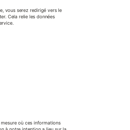
, vous serez redirigé vers le
er. Cela relie les données
ervice.
a mesure où ces informations
 à notre intention a lieu sur la