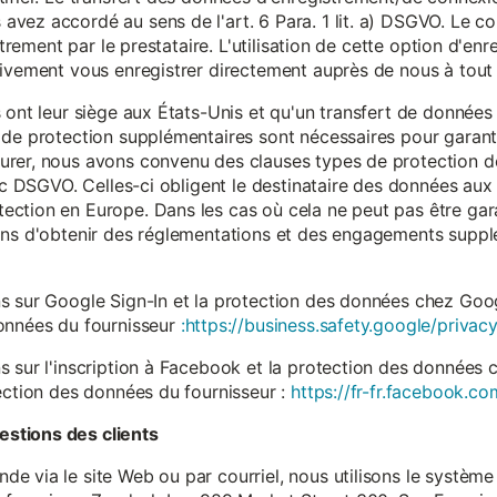
vez accordé au sens de l'art. 6 Para. 1 lit. a) DSGVO. Le c
istrement par le prestataire. L'utilisation de cette option d'e
tivement vous enregistrer directement auprès de nous à tou
 ont leur siège aux États-Unis et qu'un transfert de données
 de protection supplémentaires sont nécessaires pour garanti
rer, nous avons convenu des clauses types de protection de
. c DSGVO. Celles-ci obligent le destinataire des données aux 
ction en Europe. Dans les cas où cela ne peut pas être gar
ons d'obtenir des réglementations et des engagements suppl
s sur Google Sign-In et la protection des données chez Googl
données du fournisseur
:https://business.safety.google/privacy
s sur l'inscription à Facebook et la protection des données 
ection des données du fournisseur :
https://fr-fr.facebook.co
stions des clients
 via le site Web ou par courriel, nous utilisons le système 