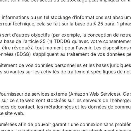
x informations ou un tel stockage d'informations est absolum
rreur technique, cela se fait sur la base du § 25 para. 1 phr
 sert d'autres objectifs (par exemple, la conception de notr
r la base de l'article 25 (1) TDDDG qu'avec votre consentemen
tre révoqué à tout moment pour l'avenir. Les dispositions d
données (BDSG) s'appliquent au traitement de vos données pe
raitement de vos données personnelles et les bases juridique
s suivantes sur les activités de traitement spécifiques de not
fournisseur de services externe (Amazon Web Services). Ce s
sur ce site web sont stockées sur les serveurs de l'hébergeur
mandes de contact, les métadonnées et les données de communi
e site web.
mérées afin de pouvoir garantir une connexion sans problèm
erreur. Le traitement de ces données est absolument nécessai