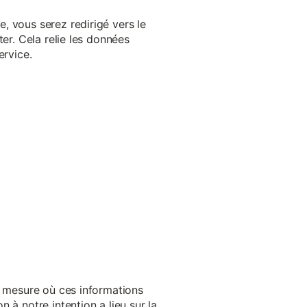
, vous serez redirigé vers le
er. Cela relie les données
ervice.
a mesure où ces informations
 à notre intention a lieu sur la