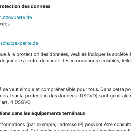
rotection des données
utzexperte.de
nnées
nschutzexperte.de
é à la protection des données, veuillez indiquer la société
 de joindre à votre demande des informations sensibles, tell
té se veut simple et compréhensible pour tous. Dans cette poli
néral sur la protection des données (DSGVO) sont généralemen
l'art. 4 DSGVO.
tions dans les équipements terminaux
 informations (par exemple, l'adresse IP) peuvent être consu
ent terminal. Cet accès ou ce stockage peut impliquer un tr