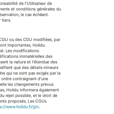
onsabilité de l'Utilisateur de
ments et conditions générales du
réservation, le cas échéant.
tiers.
es CGU ou des CGU modifiées, par
sont importantes, Holidu
é. Les modifications
difications immatérielles des
ssent la nature et l'étendue des
odifient que des détails mineurs
phe qui ne sont pas exigés par la
un ordre contraignant d'une
quelle les changements prévus
as, Holidu informera également
u rejet possible, et le droit de
ements proposés. Les CGUs
s://www.holidu.fr/gtc
.