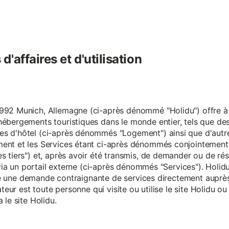
'affaires et d'utilisation
92 Munich, Allemagne (ci-après dénommé "Holidu") offre à se
hébergements touristiques dans le monde entier, tels que d
s d'hôtel (ci-après dénommés "Logement") ainsi que d'autre
nt et les Services étant ci-après dénommés conjointement "S
s tiers") et, après avoir été transmis, de demander ou de ré
e via un portail externe (ci-après dénommés "Services"). Holi
faire une demande contraignante de services directement aup
ateur est toute personne qui visite ou utilise le site Holidu o
 le site Holidu.