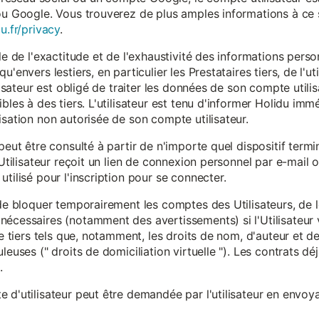
ou Google. Vous trouverez de plus amples informations à ce s
u.fr/privacy
.
le de l'exactitude et de l'exhaustivité des informations person
u'envers lestiers, en particulier les Prestataires tiers, de l'u
ilisateur est obligé de traiter les données de son compte utili
ibles à des tiers. L'utilisateur est tenu d'informer Holidu im
isation non autorisée de son compte utilisateur.
peut être consulté à partir de n'importe quel dispositif term
'Utilisateur reçoit un lien de connexion personnel par e-mail ou
tilisé pour l'inscription pour se connecter.
t de bloquer temporairement les comptes des Utilisateurs, de
nécessaires (notamment des avertissements) si l'Utilisateur 
 de tiers tels que, notamment, les droits de nom, d'auteur et
leuses (" droits de domiciliation virtuelle "). Les contrats d
.
 d'utilisateur peut être demandée par l'utilisateur en envoya