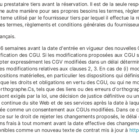
 prestataire tiers avant la réservation. Il est de la seule resp
ne autre manière pour ses propres besoins les termes, règle
terne utilisé par le fournisseur tiers par lequel il effectue la 
les termes, règlements et conditions générales du fournisseur 
rançais.
eur 6 semaines avant la date d'entrée en vigueur des nouvell
dification des CGU. Si les modifications proposées aux CGU 
epter expressément les CGV modifiées dans un délai détermin
es modifications relatives aux clauses 2, 3. En cas de (i) mo
sitions matérielles, en particulier les dispositions qui défini
i que les droits et obligations en vertu des CGU, ou qui ne m
'orthographe.Cs, tels que des liens ou des erreurs d'orthogra
sont exigés par la loi, une décision de justice définitive ou 
on continue du site Web et de ses services après la date à la
érée comme un consentement aux CGUs modifiées. Dans ce c
nce sur le droit de rejeter les changements proposés, le délai d
 sans frais à tout moment avant la date effective des chang
onibles comme un nouveau texte de contrat mis à jour à
http