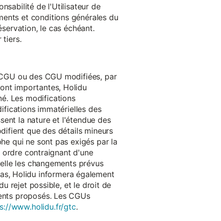
onsabilité de l'Utilisateur de
ments et conditions générales du
réservation, le cas échéant.
tiers.
es CGU ou des CGU modifiées, par
sont importantes, Holidu
é. Les modifications
difications immatérielles des
ssent la nature et l'étendue des
odifient que des détails mineurs
phe qui ne sont pas exigés par la
un ordre contraignant d'une
quelle les changements prévus
as, Holidu informera également
u rejet possible, et le droit de
ements proposés. Les CGUs
s://www.holidu.fr/gtc
.