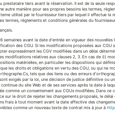
 prestataire tiers avant la réservation. Il est de la seule resp
ne autre manière pour ses propres besoins les termes, règle
terne utilisé par le fournisseur tiers par lequel il effectue la 
les termes, règlements et conditions générales du fournisseur 
rançais.
eur 6 semaines avant la date d'entrée en vigueur des nouvell
dification des CGU. Si les modifications proposées aux CGU 
epter expressément les CGV modifiées dans un délai détermin
es modifications relatives aux clauses 2, 3. En cas de (i) mo
sitions matérielles, en particulier les dispositions qui défini
i que les droits et obligations en vertu des CGU, ou qui ne m
'orthographe.Cs, tels que des liens ou des erreurs d'orthogra
sont exigés par la loi, une décision de justice définitive ou 
on continue du site Web et de ses services après la date à la
érée comme un consentement aux CGUs modifiées. Dans ce c
nce sur le droit de rejeter les changements proposés, le délai d
 sans frais à tout moment avant la date effective des chang
onibles comme un nouveau texte de contrat mis à jour à
http