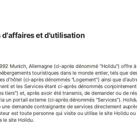
'affaires et d'utilisation
92 Munich, Allemagne (ci-après dénommé "Holidu") offre à se
hébergements touristiques dans le monde entier, tels que d
s d'hôtel (ci-après dénommés "Logement") ainsi que d'autre
nt et les Services étant ci-après dénommés conjointement "S
s tiers") et, après avoir été transmis, de demander ou de ré
e via un portail externe (ci-après dénommés "Services"). Holi
faire une demande contraignante de services directement aup
ateur est toute personne qui visite ou utilise le site Holidu o
 le site Holidu.