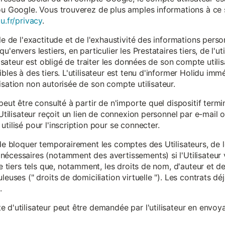
ou Google. Vous trouverez de plus amples informations à ce s
u.fr/privacy
.
le de l'exactitude et de l'exhaustivité des informations person
u'envers lestiers, en particulier les Prestataires tiers, de l'u
ilisateur est obligé de traiter les données de son compte utili
ibles à des tiers. L'utilisateur est tenu d'informer Holidu im
isation non autorisée de son compte utilisateur.
peut être consulté à partir de n'importe quel dispositif term
'Utilisateur reçoit un lien de connexion personnel par e-mail ou
tilisé pour l'inscription pour se connecter.
t de bloquer temporairement les comptes des Utilisateurs, de
nécessaires (notamment des avertissements) si l'Utilisateur 
 de tiers tels que, notamment, les droits de nom, d'auteur et
leuses (" droits de domiciliation virtuelle "). Les contrats d
.
 d'utilisateur peut être demandée par l'utilisateur en envoya