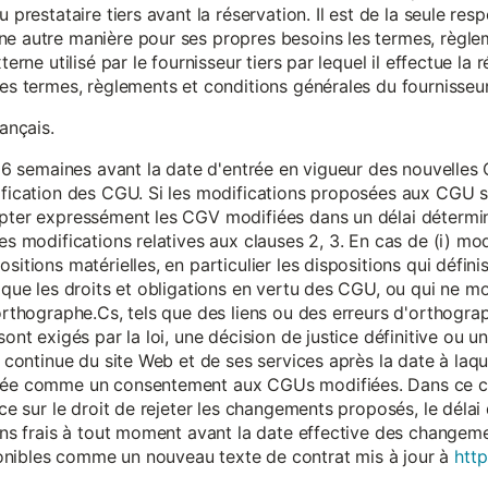
 prestataire tiers avant la réservation. Il est de la seule resp
ne autre manière pour ses propres besoins les termes, règle
terne utilisé par le fournisseur tiers par lequel il effectue la 
les termes, règlements et conditions générales du fournisseur 
rançais.
eur 6 semaines avant la date d'entrée en vigueur des nouvell
dification des CGU. Si les modifications proposées aux CGU 
epter expressément les CGV modifiées dans un délai détermin
es modifications relatives aux clauses 2, 3. En cas de (i) mo
sitions matérielles, en particulier les dispositions qui défini
i que les droits et obligations en vertu des CGU, ou qui ne m
'orthographe.Cs, tels que des liens ou des erreurs d'orthogra
sont exigés par la loi, une décision de justice définitive ou 
on continue du site Web et de ses services après la date à la
érée comme un consentement aux CGUs modifiées. Dans ce c
nce sur le droit de rejeter les changements proposés, le délai d
 sans frais à tout moment avant la date effective des chang
onibles comme un nouveau texte de contrat mis à jour à
http