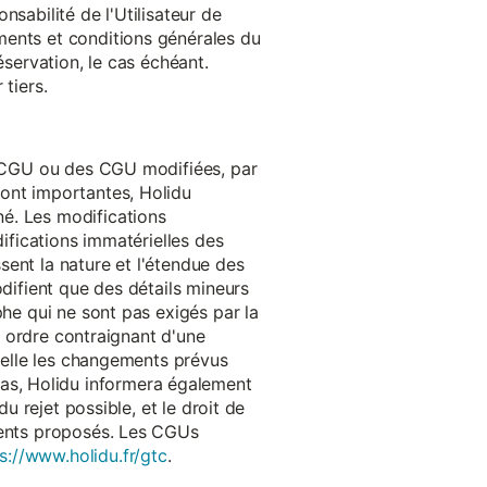
onsabilité de l'Utilisateur de
ments et conditions générales du
réservation, le cas échéant.
tiers.
es CGU ou des CGU modifiées, par
sont importantes, Holidu
é. Les modifications
difications immatérielles des
ssent la nature et l'étendue des
odifient que des détails mineurs
phe qui ne sont pas exigés par la
un ordre contraignant d'une
quelle les changements prévus
as, Holidu informera également
u rejet possible, et le droit de
ements proposés. Les CGUs
s://www.holidu.fr/gtc
.