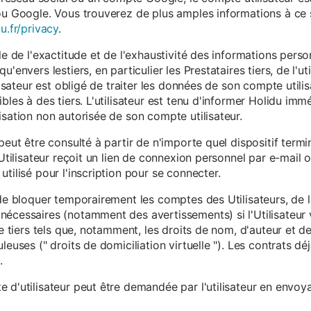
ou Google. Vous trouverez de plus amples informations à ce s
u.fr/privacy
.
le de l'exactitude et de l'exhaustivité des informations person
u'envers lestiers, en particulier les Prestataires tiers, de l'u
ilisateur est obligé de traiter les données de son compte utili
ibles à des tiers. L'utilisateur est tenu d'informer Holidu im
isation non autorisée de son compte utilisateur.
peut être consulté à partir de n'importe quel dispositif term
'Utilisateur reçoit un lien de connexion personnel par e-mail ou
tilisé pour l'inscription pour se connecter.
t de bloquer temporairement les comptes des Utilisateurs, de
nécessaires (notamment des avertissements) si l'Utilisateur 
 de tiers tels que, notamment, les droits de nom, d'auteur et
leuses (" droits de domiciliation virtuelle "). Les contrats d
.
 d'utilisateur peut être demandée par l'utilisateur en envoya