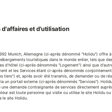
'affaires et d'utilisation
92 Munich, Allemagne (ci-après dénommé "Holidu") offre à se
hébergements touristiques dans le monde entier, tels que d
s d'hôtel (ci-après dénommés "Logement") ainsi que d'autre
nt et les Services étant ci-après dénommés conjointement "S
s tiers") et, après avoir été transmis, de demander ou de ré
e via un portail externe (ci-après dénommés "Services"). Holi
faire une demande contraignante de services directement aup
ateur est toute personne qui visite ou utilise le site Holidu o
 le site Holidu.