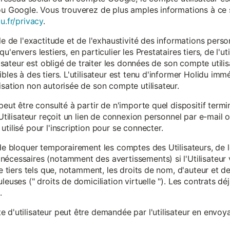
ou Google. Vous trouverez de plus amples informations à ce s
u.fr/privacy
.
le de l'exactitude et de l'exhaustivité des informations person
u'envers lestiers, en particulier les Prestataires tiers, de l'u
ilisateur est obligé de traiter les données de son compte utili
ibles à des tiers. L'utilisateur est tenu d'informer Holidu im
isation non autorisée de son compte utilisateur.
peut être consulté à partir de n'importe quel dispositif term
'Utilisateur reçoit un lien de connexion personnel par e-mail ou
tilisé pour l'inscription pour se connecter.
t de bloquer temporairement les comptes des Utilisateurs, de
nécessaires (notamment des avertissements) si l'Utilisateur 
 de tiers tels que, notamment, les droits de nom, d'auteur et
leuses (" droits de domiciliation virtuelle "). Les contrats d
.
 d'utilisateur peut être demandée par l'utilisateur en envoya