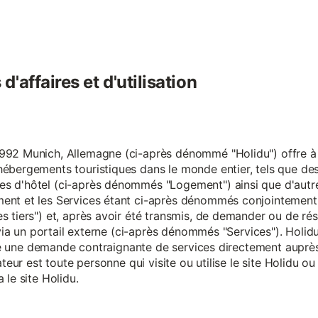
'affaires et d'utilisation
92 Munich, Allemagne (ci-après dénommé "Holidu") offre à se
hébergements touristiques dans le monde entier, tels que d
s d'hôtel (ci-après dénommés "Logement") ainsi que d'autre
nt et les Services étant ci-après dénommés conjointement "S
s tiers") et, après avoir été transmis, de demander ou de ré
e via un portail externe (ci-après dénommés "Services"). Holi
faire une demande contraignante de services directement aup
ateur est toute personne qui visite ou utilise le site Holidu o
 le site Holidu.