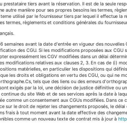
 prestataire tiers avant la réservation. Il est de la seule resp
ne autre manière pour ses propres besoins les termes, règle
terne utilisé par le fournisseur tiers par lequel il effectue la 
les termes, règlements et conditions générales du fournisseur 
rançais.
eur 6 semaines avant la date d'entrée en vigueur des nouvell
dification des CGU. Si les modifications proposées aux CGU 
epter expressément les CGV modifiées dans un délai détermin
es modifications relatives aux clauses 2, 3. En cas de (i) mo
sitions matérielles, en particulier les dispositions qui défini
i que les droits et obligations en vertu des CGU, ou qui ne m
'orthographe.Cs, tels que des liens ou des erreurs d'orthogra
sont exigés par la loi, une décision de justice définitive ou 
on continue du site Web et de ses services après la date à la
érée comme un consentement aux CGUs modifiées. Dans ce c
nce sur le droit de rejeter les changements proposés, le délai d
 sans frais à tout moment avant la date effective des chang
onibles comme un nouveau texte de contrat mis à jour à
http