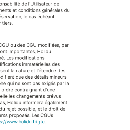
onsabilité de l'Utilisateur de
ments et conditions générales du
réservation, le cas échéant.
tiers.
es CGU ou des CGU modifiées, par
sont importantes, Holidu
é. Les modifications
difications immatérielles des
ssent la nature et l'étendue des
odifient que des détails mineurs
phe qui ne sont pas exigés par la
un ordre contraignant d'une
quelle les changements prévus
as, Holidu informera également
u rejet possible, et le droit de
ements proposés. Les CGUs
s://www.holidu.fr/gtc
.