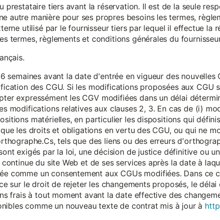
 prestataire tiers avant la réservation. Il est de la seule resp
ne autre manière pour ses propres besoins les termes, règle
terne utilisé par le fournisseur tiers par lequel il effectue la 
les termes, règlements et conditions générales du fournisseur 
rançais.
eur 6 semaines avant la date d'entrée en vigueur des nouvell
dification des CGU. Si les modifications proposées aux CGU 
epter expressément les CGV modifiées dans un délai détermin
es modifications relatives aux clauses 2, 3. En cas de (i) mo
sitions matérielles, en particulier les dispositions qui défini
i que les droits et obligations en vertu des CGU, ou qui ne m
'orthographe.Cs, tels que des liens ou des erreurs d'orthogra
sont exigés par la loi, une décision de justice définitive ou 
on continue du site Web et de ses services après la date à la
érée comme un consentement aux CGUs modifiées. Dans ce c
nce sur le droit de rejeter les changements proposés, le délai d
 sans frais à tout moment avant la date effective des chang
onibles comme un nouveau texte de contrat mis à jour à
http