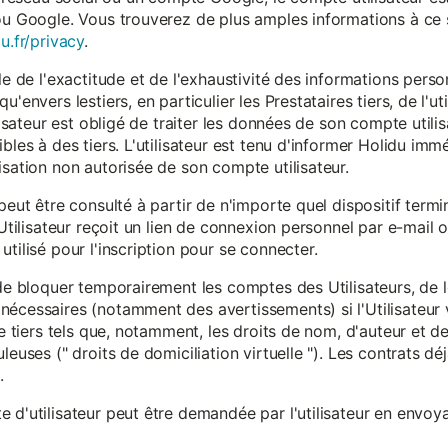
ou Google. Vous trouverez de plus amples informations à ce s
u.fr/privacy
.
le de l'exactitude et de l'exhaustivité des informations person
u'envers lestiers, en particulier les Prestataires tiers, de l'u
ilisateur est obligé de traiter les données de son compte utili
ibles à des tiers. L'utilisateur est tenu d'informer Holidu im
isation non autorisée de son compte utilisateur.
peut être consulté à partir de n'importe quel dispositif term
'Utilisateur reçoit un lien de connexion personnel par e-mail ou
tilisé pour l'inscription pour se connecter.
t de bloquer temporairement les comptes des Utilisateurs, de
nécessaires (notamment des avertissements) si l'Utilisateur 
 de tiers tels que, notamment, les droits de nom, d'auteur et
leuses (" droits de domiciliation virtuelle "). Les contrats d
.
 d'utilisateur peut être demandée par l'utilisateur en envoya