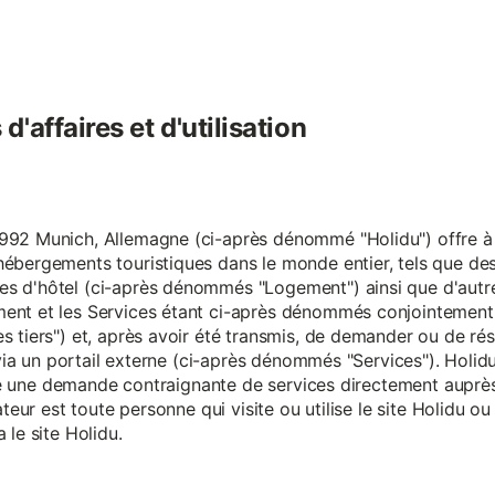
'affaires et d'utilisation
92 Munich, Allemagne (ci-après dénommé "Holidu") offre à se
hébergements touristiques dans le monde entier, tels que d
s d'hôtel (ci-après dénommés "Logement") ainsi que d'autre
nt et les Services étant ci-après dénommés conjointement "S
s tiers") et, après avoir été transmis, de demander ou de ré
e via un portail externe (ci-après dénommés "Services"). Holi
faire une demande contraignante de services directement aup
ateur est toute personne qui visite ou utilise le site Holidu o
 le site Holidu.