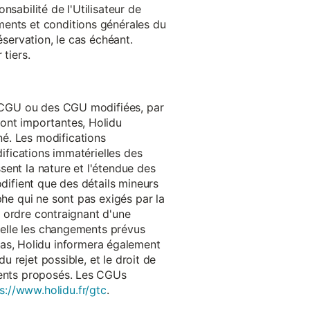
onsabilité de l'Utilisateur de
ments et conditions générales du
réservation, le cas échéant.
tiers.
es CGU ou des CGU modifiées, par
sont importantes, Holidu
é. Les modifications
difications immatérielles des
ssent la nature et l'étendue des
odifient que des détails mineurs
phe qui ne sont pas exigés par la
un ordre contraignant d'une
quelle les changements prévus
as, Holidu informera également
u rejet possible, et le droit de
ements proposés. Les CGUs
s://www.holidu.fr/gtc
.