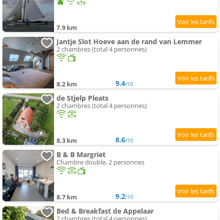
7.9 km
Jantje Slot Hoeve aan de rand van Lemmer
2 chambres (total 4 personnes)
9.4
8.2 km
/10
de Stjelp Pleats
2 chambres (total 4 personnes)
8.6
8.3 km
/10
B & B Margriet
Chambre double, 2 personnes
9.2
8.7 km
/10
Bed & Breakfast de Appelaar
2 chambres (total 4 personnes)