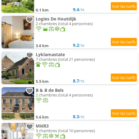
9.4
0.1 km
/10
Logies De Houtdijk
2 chambres (total 4 personnes)
9.2
3.6 km
/10
Lyklamastate
7 chambres (total 21 personnes)
8.7
5.5 km
/10
B & B de Bels
2 chambres (total 4 personnes)
8.3
5.6 km
/10
Mid83
3 chambres (total 10 personnes)