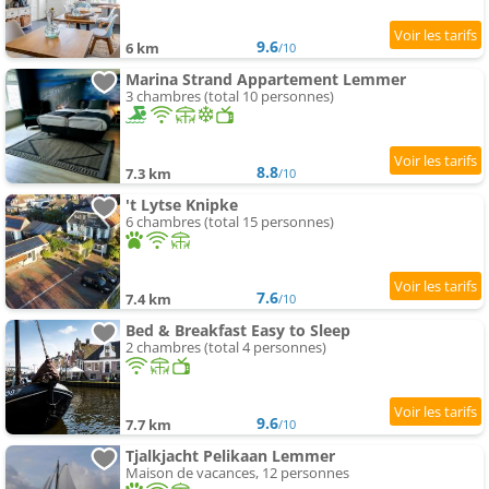
9.6
6 km
/10
Marina Strand Appartement Lemmer
3 chambres (total 10 personnes)
8.8
7.3 km
/10
't Lytse Knipke
6 chambres (total 15 personnes)
7.6
7.4 km
/10
Bed & Breakfast Easy to Sleep
2 chambres (total 4 personnes)
9.6
7.7 km
/10
Tjalkjacht Pelikaan Lemmer
Maison de vacances, 12 personnes