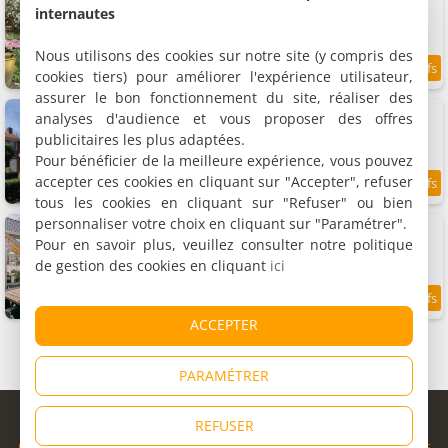
Chambre double, 2 personnes
internautes
Nous utilisons des cookies sur notre site (y compris des
cookies tiers) pour améliorer l'expérience utilisateur,
8.4
11.4 km
/10
assurer le bon fonctionnement du site, réaliser des
B & B - Pension Perruque
analyses d'audience et vous proposer des offres
6 chambres (total 14 personnes)
publicitaires les plus adaptées.
Pour bénéficier de la meilleure expérience, vous pouvez
accepter ces cookies en cliquant sur "Accepter", refuser
8.5
11.7 km
/10
tous les cookies en cliquant sur "Refuser" ou bien
personnaliser votre choix en cliquant sur "Paramétrer".
B & B Unieck
3 chambres (total 6 personnes)
Pour en savoir plus, veuillez consulter notre politique
de gestion des cookies en cliquant
ici
9.6
11.9 km
/10
ACCEPTER
PARAMÉTRER
© Copyright 1998 - 2026
REFUSER
Cybevasion
|
Mentions légales
|
Confidentialité
|
CGU
|
Informations