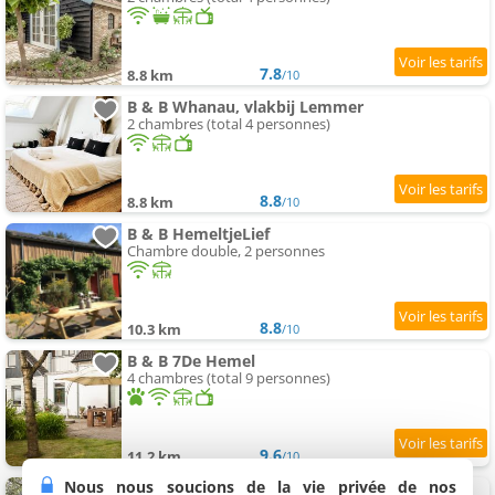
7.8
8.8 km
/10
B & B Whanau, vlakbij Lemmer
2 chambres (total 4 personnes)
8.8
8.8 km
/10
B & B HemeltjeLief
Chambre double, 2 personnes
8.8
10.3 km
/10
B & B 7De Hemel
4 chambres (total 9 personnes)
9.6
11.2 km
/10
Nous nous soucions de la vie privée de nos
Pieni Talo