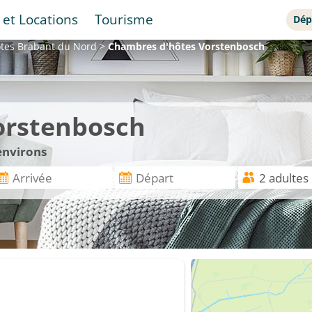
 et Locations
Tourisme
Dép
ôtes
Brabant du Nord
>
Chambres d'hôtes
Vorstenbosch
orstenbosch
environs