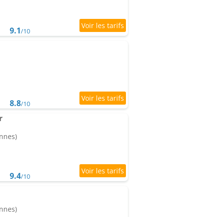
9.1
/10
8.8
/10
r
onnes)
9.4
/10
onnes)