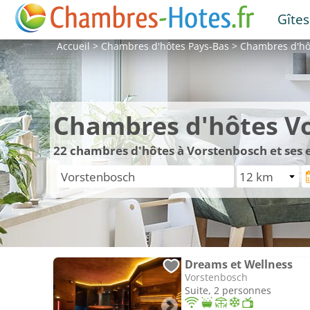
Gîtes
Accueil
>
Chambres d'hôtes
Pays-Bas
>
Chambres d'h
Chambres d'hôtes V
22
chambres d'hôtes à Vorstenbosch et ses 
Dreams et Wellness
Vorstenbosch
Suite, 2 personnes