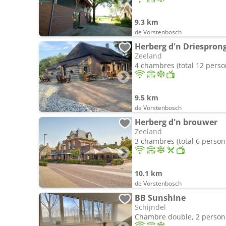
9.3 km
de Vorstenbosch
Herberg d'n Driespron
Zeeland
4 chambres (total 12 pers
9.5 km
de Vorstenbosch
Herberg d'n brouwer
Zeeland
3 chambres (total 6 person
10.1 km
de Vorstenbosch
BB Sunshine
Schijndel
Chambre double, 2 perso