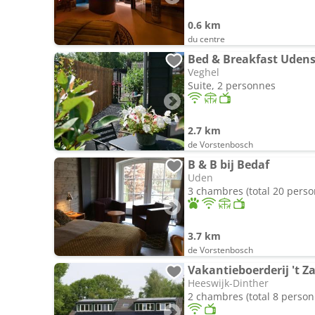
0.6 km
du centre
Bed & Breakfast Udens
Veghel
Suite, 2 personnes
2.7 km
de Vorstenbosch
B & B bij Bedaf
Uden
3 chambres (total 20 pers
3.7 km
de Vorstenbosch
Vakantieboerderij 't 
Heeswijk-Dinther
2 chambres (total 8 person