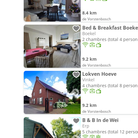
8.4 km
de Vorstenbosch
Bed & Breakfast Boeke
Boekel
2 chambres (total 4 person
9.2 km
de Vorstenbosch
Lokven Hoeve
Vinkel
4 chambres (total 8 person
9.2 km
de Vorstenbosch
B & B In de Wei
Erp
5 chambres (total 12 pers