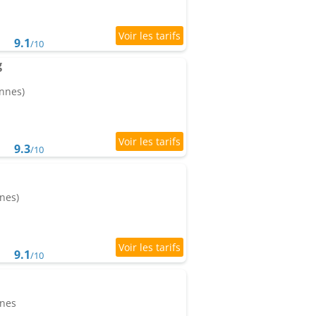
9.1
/10
g
onnes)
9.3
/10
nes)
9.1
/10
nnes