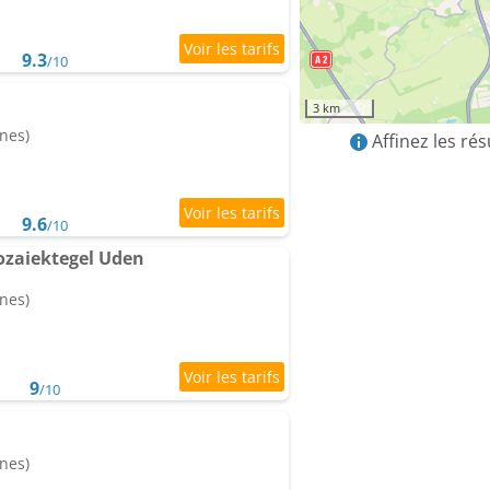
9.3
/10
3 km
nes)
Affinez les ré
9.6
/10
ozaiektegel Uden
nes)
9
/10
nes)