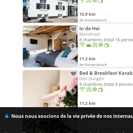
10.9 km
de Vorstenbosch
In de Hei
Mariahout
8 chambres (total 16 pers
11.2 km
de Vorstenbosch
Bed & Breakfast Karak
Den Dungen
4 chambres (total 8 person
11.2 km
de Vorstenbosch
Nous nous soucions de la vie privée de nos interna
AirstreamNB
Schaijk
Chambre double, 3 perso