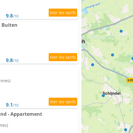
9.8
/10
 Buiten
9.8
/10
onnes)
9.1
/10
Zand - Appartement
nes)