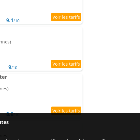
9.1
/10
onnes)
9
/10
ter
nes)
8.9
/10
utes
nnes