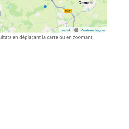
Leaflet
|
Mentions légales
sultats en déplaçant la carte ou en zoomant.